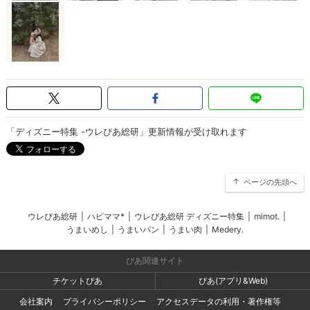
「ディズニー特集 -ウレぴあ総研」更新情報が受け取れます
ページの先頭へ
ウレぴあ総研
|
ハピママ*
|
ウレぴあ総研 ディズニー特集
|
mimot.
|
うまいめし
|
うまいパン
|
うまい肉
|
Medery.
ぴあ関連サイト
チケットぴあ
ぴあ(アプリ&Web)
会社案内
プライバシーポリシー
アクセスデータの利用・著作権等