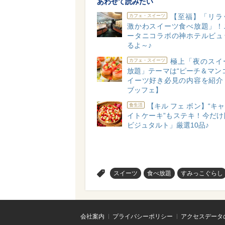
あわせて読みたい
【至福】「リラ
カフェ・スイーツ
激かわスイーツ食べ放題」！
ータニコラボの神ホテルビュ
るよ～♪
極上「夜のスイ
カフェ・スイーツ
放題」テーマは“ピーチ＆マン
イーツ好き必見の内容を紹介
ブッフェ】
【キル フェ ボン】“キ
食生活
イトケーキ”もステキ！今だけ
ビジュタルト」厳選10品♪
>
スイーツ
食べ放題
すみっこぐらし
会社案内
プライバシーポリシー
アクセスデータ