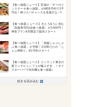
【食べ放題ニュース】至福の「サーロイ
ンステーキ食べ放題」がWEB予約で3千
円台！神コスパチャンスを見逃すな～!!
【食べ放題ニュース】大とろ&うに含む
「高級寿司50品食べ放題」が3,900円！
神安プラン8月限定で提供スタート
【食べ放題ニュース】「高級しゃぶしゃ
ぶ食べ放題」が半額！3日間だけの「し
ゃぶ禅祭り」8/1予約スタート
【食べ放題ニュース】コンラッド東京の
新ランチビュッフェが極上すぎ…！オイ
スターバーで生牡蠣も食べ放題♪
続きを読み込む
>