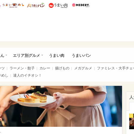
総研 ディズニー特集
mimot.
うまいめし
うまいパン
うまい肉
Medery.
いめし
はん
エリア別グルメ
うまい肉
うまいパン
ーツ
ラーメン・餃子
カレー
揚げもの
メガグルメ
ファミレス・大手チェ
りめし
達人のイチオシ！
人
1
>