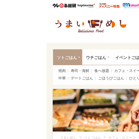
ウレぴあ総研
ハピママ*
ウレぴあ
うま
ソトごはん
ウチごはん
イベントご
焼肉
寿司・海鮮
食べ放題
カフェ・スイ
中華
デートごはん
ごほうびごはん
ひと
>
>
うまいめし
ソトごはん
カフェ・スイーツ