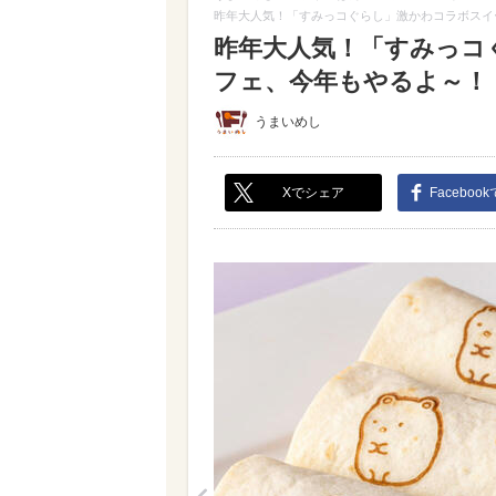
昨年大人気！「すみっコぐらし」激かわコラボスイ
昨年大人気！「すみっコ
フェ、今年もやるよ～！（写
うまいめし
Xでシェア
Faceboo