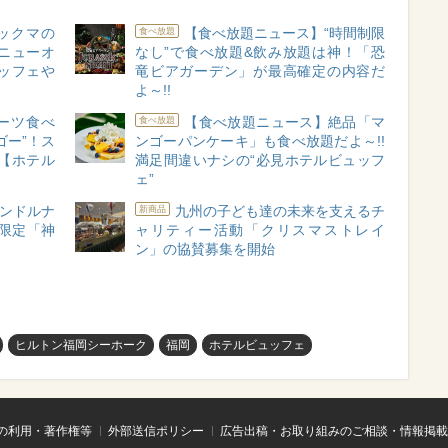
ックマの
【食べ放題ニュース】“時間制限
食べ放題
ニューオ
なし”で食べ放題&飲み放題は神！「恐
ッフェや
竜ビアガーデン」が最高確定の内容だ
よ～!!
ーツ食べ
【食べ放題ニュース】絶品「マ
食べ放題
ゴー”！ス
ンゴーパンケーキ」も食べ放題だよ～!!
【ホテル
満足間違いナシの“必見ホテルビュッフ
ェ”
ャンドルナ
九州の子ども達の未来を支えるチ
新商品
限定「神
ャリティー活動「クリスマストレイ
ン」の協賛募集を開始
ヒルトン福岡シーホーク
福岡
ホテルビュッフェ
の利用・著作権等
外部送信ポリシー
広告出稿・お取り組みのご相談・情報掲載