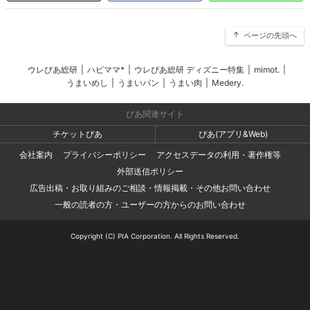
ページの先頭へ
ウレぴあ総研
|
ハピママ*
|
ウレぴあ総研 ディズニー特集
|
mimot.
|
うまいめし
|
うまいパン
|
うまい肉
|
Medery.
ぴあ関連サイト
チケットぴあ
ぴあ(アプリ&Web)
会社案内
プライバシーポリシー
アクセスデータの利用・著作権等
外部送信ポリシー
広告出稿・お取り組みのご相談・情報掲載・その他お問い合わせ
一般の読者の方・ユーザーの方からのお問い合わせ
Copyright (C) PIA Corporation. All Rights Reserved.