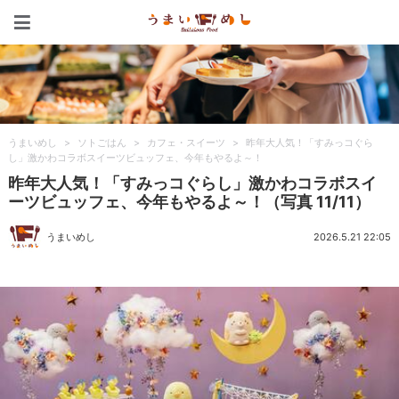
うまいめし
うまいめし
>
ソトごはん
>
カフェ・スイーツ
>
昨年大人気！「すみっコぐら
し」激かわコラボスイーツビュッフェ、今年もやるよ～！
昨年大人気！「すみっコぐらし」激かわコラボスイ
ーツビュッフェ、今年もやるよ～！（写真 11/11）
うまいめし
2026.5.21 22:05