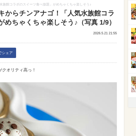
水族館コラボのスイーツ食べ放題」がめちゃくちゃ楽しそう♪
2
キからチンアナゴ！「人気水族館コラ
めちゃくちゃ楽しそう♪（写真 1/9）
3
2026.5.21 21:55
kでシェア
4
がクオリティ高っ！
5