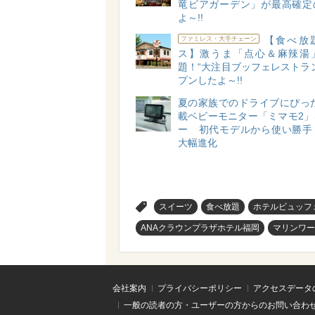
竜ビアガーデン」が最高確定
よ～!!
【食べ放
ファミレス・大手チェーン
ス】激うま「点心＆麻辣湯
題！“大注目ブッフェレストラ
プンしたよ～!!
夏の家族でのドライブにぴった
載ベビーモニター「ミマモ2」
ー 初代モデルから使い勝手
大幅進化
>
スイーツ
食べ放題
ホテルビュッフ
ANAクラウンプラザホテル福岡
マリンワー
会社案内
プライバシーポリシー
アクセスデータ
一般の読者の方・ユーザーの方からのお問い合わ