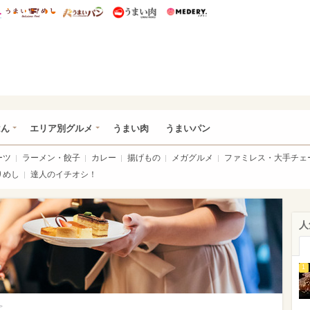
総研 ディズニー特集
mimot.
うまいめし
うまいパン
うまい肉
Medery.
いめし
はん
エリア別グルメ
うまい肉
うまいパン
ーツ
ラーメン・餃子
カレー
揚げもの
メガグルメ
ファミレス・大手チェ
りめし
達人のイチオシ！
人
1
>