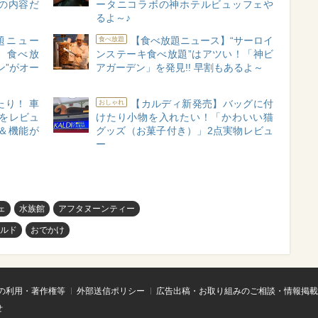
の内容だ
ータニコラボの神ホテルビュッフェや
るよ～♪
題ニュー
【食べ放題ニュース】“サーロイ
食べ放題
」食べ放
ンステーキ食べ放題”はアツい！「神ビ
ン”がオー
アガーデン」を発見!! 早割もあるよ～
り！ 車
【カルディ新発売】バッグに付
おしゃれ
をレビュ
けたり小物を入れたい！「かわいい猫
＆機能が
グッズ（お菓子付き）」2点実物レビュ
ー
ェ
水族館
アフタヌーンティー
ルド
おでかけ
の利用・著作権等
外部送信ポリシー
広告出稿・お取り組みのご相談・情報掲載
せ