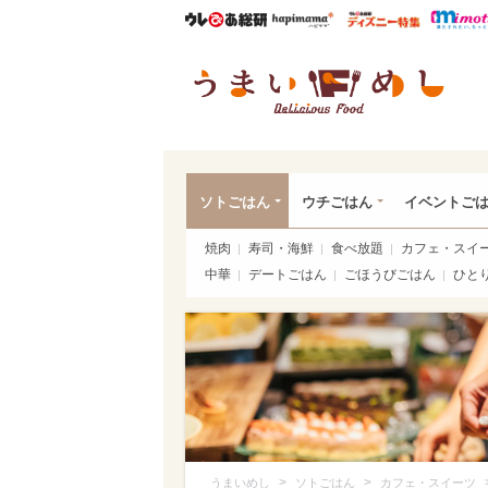
ウレぴあ総研
ハピママ*
ウレぴあ
うま
ソトごはん
ウチごはん
イベントご
焼肉
寿司・海鮮
食べ放題
カフェ・スイ
中華
デートごはん
ごほうびごはん
ひと
>
>
うまいめし
ソトごはん
カフェ・スイーツ