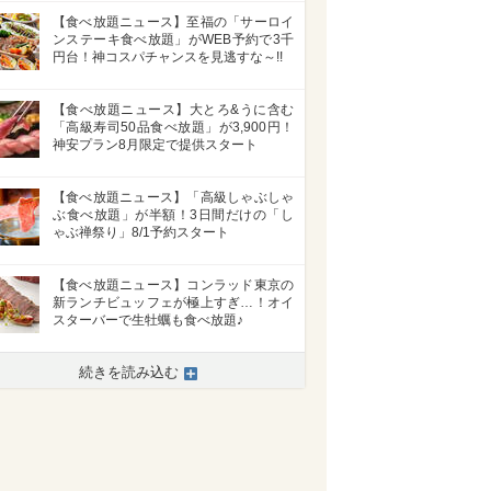
【食べ放題ニュース】至福の「サーロイ
ンステーキ食べ放題」がWEB予約で3千
円台！神コスパチャンスを見逃すな～!!
【食べ放題ニュース】大とろ&うに含む
「高級寿司50品食べ放題」が3,900円！
神安プラン8月限定で提供スタート
【食べ放題ニュース】「高級しゃぶしゃ
ぶ食べ放題」が半額！3日間だけの「し
ゃぶ禅祭り」8/1予約スタート
【食べ放題ニュース】コンラッド東京の
新ランチビュッフェが極上すぎ…！オイ
スターバーで生牡蠣も食べ放題♪
続きを読み込む