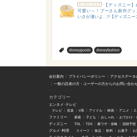
【ディズニー】
ディズニーストア
可愛い～！プーさん新作グッ
いさが凄いよ…!!【ディズニー
>
disneygoods
disneyfashion
会社案内
プライバシーポリシー
アクセスデータ
一般の読者の方・ユーザーの方からのお問い合わ
カテゴリー
エンタメ･テレビ
テレビ
音楽
V系
アイドル
映画
アニメ
2
ファミリー
家庭
子ども
おしゃれ
おでかけ・
ディズニー
TDL
TDS
裏ワザ・攻略
混雑予想
グルメ･料理
スイーツ
食品
飲料
お菓子
お