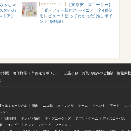
めっちゃ
【東京ディズニーシー】
東京ディズニーシー
ズのかわ
「ダッフィー新作スーべニア」全4種使
ストア】
用レビュー！使ってわかった“推しポイ
ント”を解説♪
の利用・著作権等
外部送信ポリシー
広告出稿・お取り組みのご相談・情報掲載
せ
.5次元ミュージカル
演劇
ニコ動
本・マンガ
ゲーム
イベント
アート
スポ
レジャー
混雑対策
テレビ・映画
ディズニーグッズ
アプリ・ゲーム
ディズニーパス
酒
コンビニ
カフェ・ショップ
ファミレス