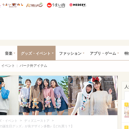
総研 ディズニー特集
mimot.
うまいめし
うまいパン
うまい肉
Medery.
ズニー特集 -ウレぴあ総研
音楽
グッズ・イベント
ファッション
アプリ・ゲーム
特
イベント
パーク外アイテム
人
1
>
>
ズ・イベント
ディズニーストア
の誕生日グッズ」が良デザイン多数♪【どれ買う？】
2