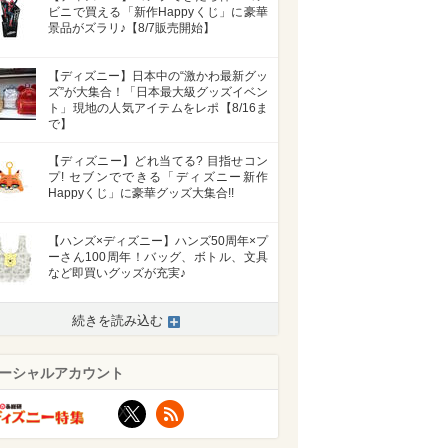
ビニで買える「新作Happyくじ」に豪華
景品がズラリ♪【8/7販売開始】
【ディズニー】日本中の“激かわ最新グッ
ズ”が大集合！「日本最大級グッズイベン
ト」現地の人気アイテムをレポ【8/16ま
で】
【ディズニー】どれ当てる? 目指せコン
プ! セブンでできる「ディズニー新作
Happyくじ」に豪華グッズ大集合!!
【ハンズ×ディズニー】ハンズ50周年×プ
ーさん100周年！バッグ、ボトル、文具
など即買いグッズが充実♪
続きを読み込む
ーシャルアカウント
X
RSS