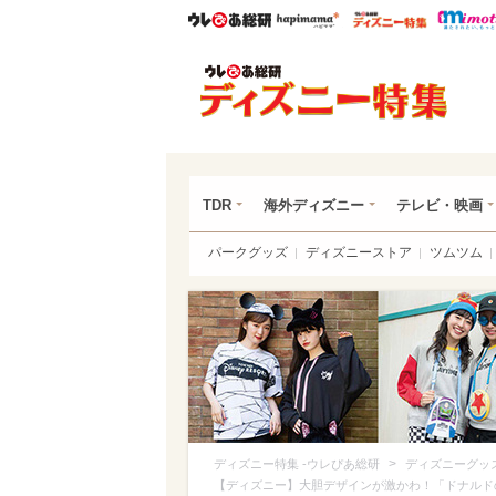
ウレぴあ総研
ハピママ*
ウレぴあ
ディ
TDR
海外ディズニー
テレビ・映画
パークグッズ
ディズニーストア
ツムツム
>
ディズニー特集 -ウレぴあ総研
ディズニーグッ
【ディズニー】大胆デザインが激かわ！「ドナルド