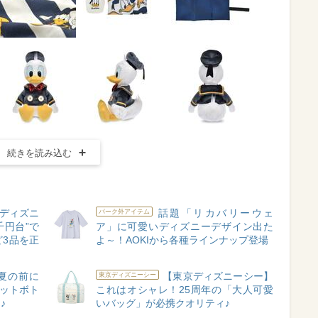
続きを読み込む
ディズニ
話題「リカバリーウェ
パーク外アイテム
千円台”で
ア」に可愛いディズニーデザイン出た
3品を正
よ～！AOKIから各種ラインナップ登場
夏の前に
【東京ディズニーシー】
東京ディズニーシー
ペットボト
これはオシャレ！25周年の「大人可愛
♪
いバッグ」が必携クオリティ♪