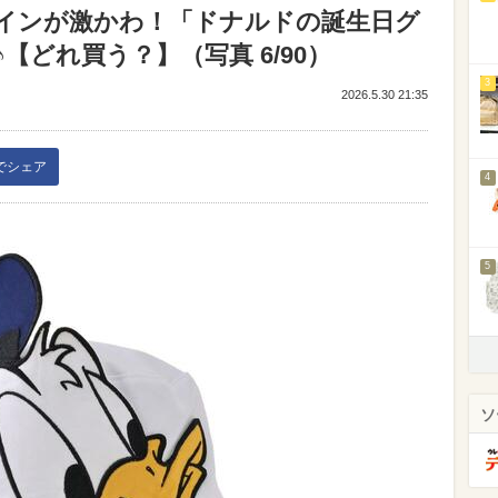
インが激かわ！「ドナルドの誕生日グ
【どれ買う？】（写真 6/90）
3
2026.5.30 21:35
kでシェア
4
5
ソ