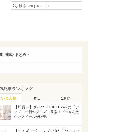
集･連載･まとめ
気記事ランキング
いま人気
昨日
1週間
【即買い】ダイソーTHREEPPYに「デ
ィズニー新作グッズ」登場！プーさん激
かわアイテムが格安♪
【ディズニー】コンプできたら神！コン