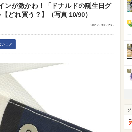
インが激かわ！「ドナルドの誕生日グ
どれ買う？】（写真 10/90）
3
2026.5.30 21:35
kでシェア
4
5
ソ