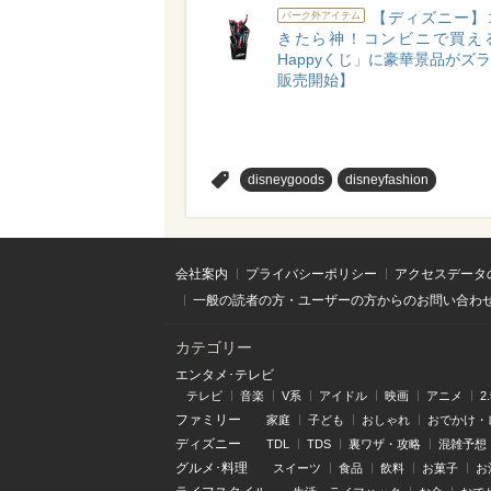
【ディズニー】
パーク外アイテム
きたら神！コンビニで買え
Happyくじ」に豪華景品がズラリ
販売開始】
>
disneygoods
disneyfashion
会社案内
プライバシーポリシー
アクセスデータ
一般の読者の方・ユーザーの方からのお問い合わ
カテゴリー
エンタメ･テレビ
テレビ
音楽
V系
アイドル
映画
アニメ
2
ファミリー
家庭
子ども
おしゃれ
おでかけ・
ディズニー
TDL
TDS
裏ワザ・攻略
混雑予想
グルメ･料理
スイーツ
食品
飲料
お菓子
お