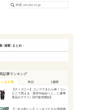
集･連載･まとめ
気記事ランキング
いま人気
昨日
1週間
【ディズニー】コンプできたら神！コン
ビニで買える「新作Happyくじ」に豪華
景品がズラリ♪【8/7販売開始】
【これは欲しい】ミッキーたちが道頓堀