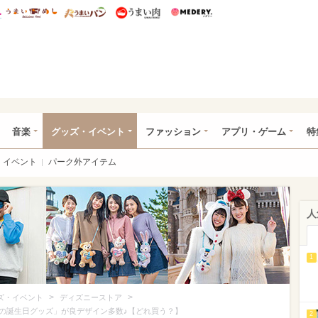
総研 ディズニー特集
mimot.
うまいめし
うまいパン
うまい肉
Medery.
ズニー特集 -ウレぴあ総研
音楽
グッズ・イベント
ファッション
アプリ・ゲーム
特
イベント
パーク外アイテム
人
1
>
>
ズ・イベント
ディズニーストア
の誕生日グッズ」が良デザイン多数♪【どれ買う？】
2