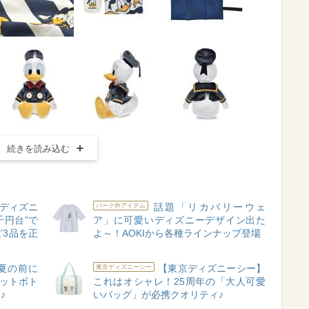
続きを読み込む
ディズニ
話題「リカバリーウェ
パーク外アイテム
千円台”で
ア」に可愛いディズニーデザイン出た
3品を正
よ～！AOKIから各種ラインナップ登場
夏の前に
【東京ディズニーシー】
東京ディズニーシー
ペットボト
これはオシャレ！25周年の「大人可愛
♪
いバッグ」が必携クオリティ♪