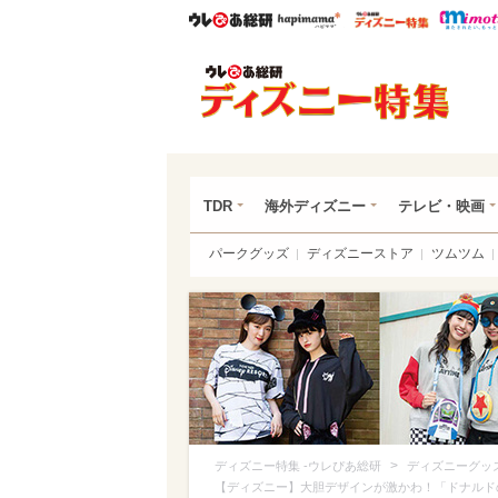
ウレぴあ総研
ハピママ*
ウレぴあ
ディ
TDR
海外ディズニー
テレビ・映画
パークグッズ
ディズニーストア
ツムツム
>
ディズニー特集 -ウレぴあ総研
ディズニーグッ
【ディズニー】大胆デザインが激かわ！「ドナルド