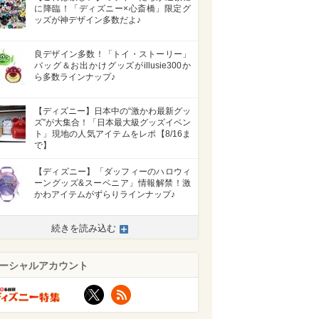
に降臨！「ディズニー×心斎橋」限定グ
ッズが神デザイン多数だよ♪
良デザイン多数！「トイ・ストーリー」
バッグ＆お出かけグッズがillusie300か
ら多数ラインナップ♪
【ディズニー】日本中の“激かわ最新グッ
ズ”が大集合！「日本最大級グッズイベン
ト」現地の人気アイテムをレポ【8/16ま
で】
【ディズニー】「ダッフィーのハロウィ
ーングッズ&スーベニア」情報解禁！激
かわアイテムがずらりラインナップ♪
続きを読み込む
ーシャルアカウント
X
RSS