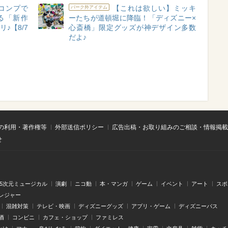
コンプで
【これは欲しい】ミッキ
パーク外アイテム
る「新作
ーたちが道頓堀に降臨！「ディズニー×
♪【8/7
心斎橋」限定グッズが神デザイン多数
だよ♪
の利用・著作権等
外部送信ポリシー
広告出稿・お取り組みのご相談・情報掲載
せ
.5次元ミュージカル
演劇
ニコ動
本・マンガ
ゲーム
イベント
アート
スポ
レジャー
混雑対策
テレビ・映画
ディズニーグッズ
アプリ・ゲーム
ディズニーパス
酒
コンビニ
カフェ・ショップ
ファミレス