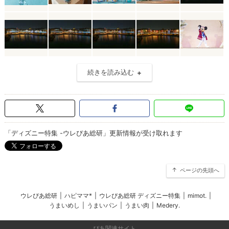
続きを読み込む
「ディズニー特集 -ウレぴあ総研」更新情報が受け取れます
ページの先頭へ
ウレぴあ総研
|
ハピママ*
|
ウレぴあ総研 ディズニー特集
|
mimot.
|
うまいめし
|
うまいパン
|
うまい肉
|
Medery.
ぴあ関連サイト