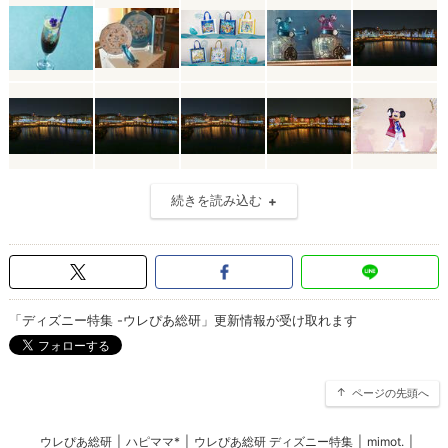
続きを読み込む
「ディズニー特集 -ウレぴあ総研」更新情報が受け取れます
ページの先頭へ
ウレぴあ総研
|
ハピママ*
|
ウレぴあ総研 ディズニー特集
|
mimot.
|