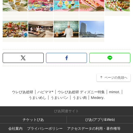
ページの先頭へ
ウレぴあ総研
|
ハピママ*
|
ウレぴあ総研 ディズニー特集
|
mimot.
|
うまいめし
|
うまいパン
|
うまい肉
|
Medery.
ぴあ関連サイト
チケットぴあ
ぴあ(アプリ&Web)
会社案内
プライバシーポリシー
アクセスデータの利用・著作権等