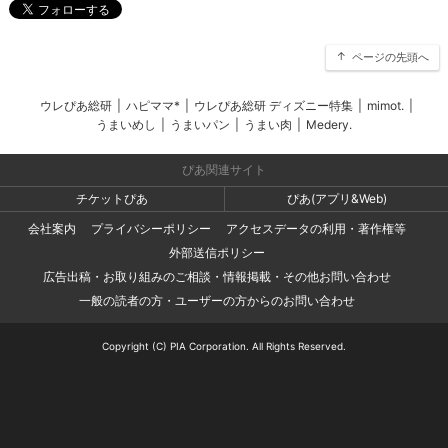
ページの先頭へ
ウレぴあ総研
|
ハピママ*
|
ウレぴあ総研 ディズニー特集
|
mimot.
|
うまいめし
|
うまいパン
|
うまい肉
|
Medery.
ぴあ関連サイト
チケットぴあ
ぴあ(アプリ&Web)
会社案内
プライバシーポリシー
アクセスデータの利用・著作権等
外部送信ポリシー
広告出稿・お取り組みのご相談・情報掲載・その他お問い合わせ
一般の読者の方・ユーザーの方からのお問い合わせ
Copyright (C) PIA Corporation. All Rights Reserved.