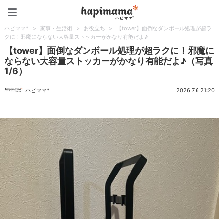
ハピママ*
ハピママ*
>
家事・生活術
>
お役立ち
>
【tower】面倒なダンボール処理が超ラ
クに！邪魔にならない大容量ストッカーがかなり有能だよ♪
【tower】面倒なダンボール処理が超ラクに！邪魔に
ならない大容量ストッカーがかなり有能だよ♪（写真
1/6）
ハピママ*
2026.7.6 21:20