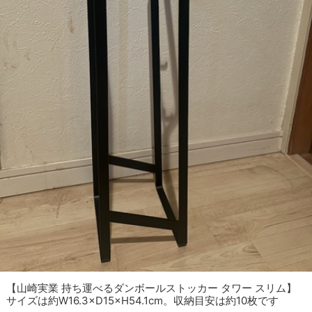
【山崎実業 持ち運べるダンボールストッカー タワー スリム】
サイズは約W16.3×D15×H54.1cm。収納目安は約10枚です