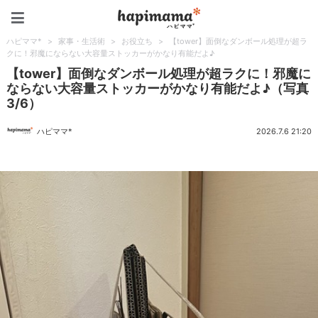
ハピママ*
ハピママ*
>
家事・生活術
>
お役立ち
>
【tower】面倒なダンボール処理が超ラ
クに！邪魔にならない大容量ストッカーがかなり有能だよ♪
【tower】面倒なダンボール処理が超ラクに！邪魔に
ならない大容量ストッカーがかなり有能だよ♪（写真
3/6）
ハピママ*
2026.7.6 21:20