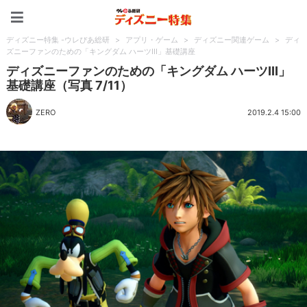
ディズニー特集 -ウレぴあ
ディズニー特集 -ウレぴあ総研
>
アプリ・ゲーム
>
ディズニー関連ゲーム
>
ディ
ズニーファンのための「キングダム ハーツIII」基礎講座
ディズニーファンのための「キングダム ハーツIII」
基礎講座（写真 7/11）
ZERO
2019.2.4 15:00