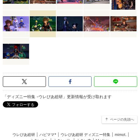
「ディズニー特集 -ウレぴあ総研」更新情報が受け取れます
ページの先頭へ
ウレぴあ総研
|
ハピママ*
|
ウレぴあ総研 ディズニー特集
|
mimot.
|