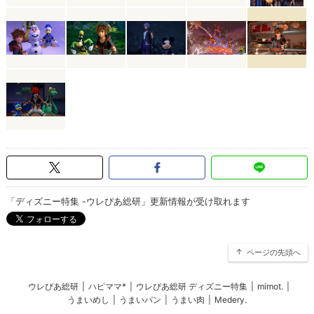
「ディズニー特集 -ウレぴあ総研」更新情報が受け取れます
ページの先頭へ
ウレぴあ総研
|
ハピママ*
|
ウレぴあ総研 ディズニー特集
|
mimot.
|
うまいめし
|
うまいパン
|
うまい肉
|
Medery.