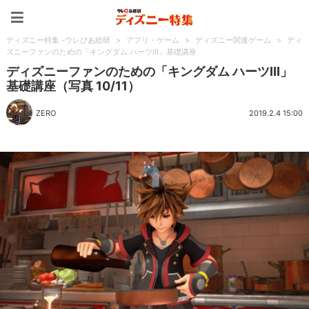
ディズニー特集 -ウレぴあ
ディズニー特集 -ウレぴあ総研
>
アプリ・ゲーム
>
ディズニー関連ゲーム
>
ディ
ズニーファンのための「キングダム ハーツIII」基礎講座
ディズニーファンのための「キングダム ハーツIII」
基礎講座（写真 10/11）
ZERO
2019.2.4 15:00