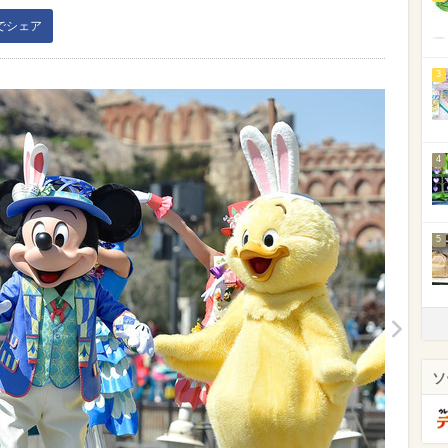
kでシェア
3
4
5
ソ