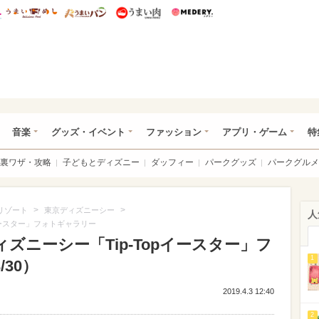
総研 ディズニー特集
mimot.
うまいめし
うまいパン
うまい肉
Medery.
ズニー特集 -ウレぴあ総研
音楽
グッズ・イベント
ファッション
アプリ・ゲーム
特
裏ワザ・攻略
子どもとディズニー
ダッフィー
パークグッズ
パークグルメ
>
>
リゾート
東京ディズニーシー
人
イースター」フォトギャラリー
ズニーシー「Tip-Topイースター」フ
1
30）
2019.4.3 12:40
2