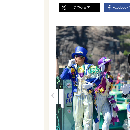
Xでシェア
Faceboo
<