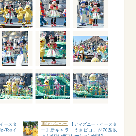
イースタ
【ディズニー・イースタ
東京ディズニーシー
p-Topイ
ー】新キャラ「うさピヨ」が70匹以
上！可愛いデコレーションが誕生