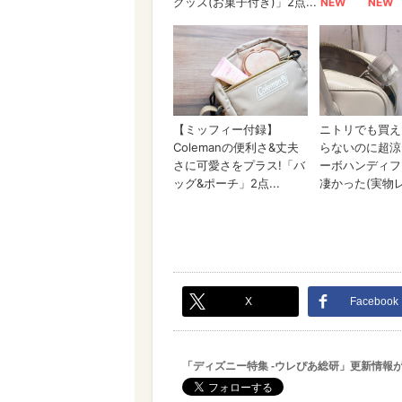
X
Facebook
「ディズニー特集 -ウレぴあ総研」更新情報