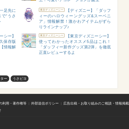
一足先に
【ディズニー】「ダッフ
東京ディズニーシー
スで“うさ
ィーのハロウィーングッズ&スーベニ
ト
ア」情報解禁！激かわアイテムがずら
りラインナップ♪
ーシー】
【東京ディズニーシー】
東京ディズニーシー
永久保存版
使ってわかったオススメ5品はこれ！
♪【情報解
「ダッフィー新作グッズ第2弾」を徹底
正直レビューするよ
スター
うさピヨ
の利用・著作権等
外部送信ポリシー
広告出稿・お取り組みのご相談・情報掲載
せ