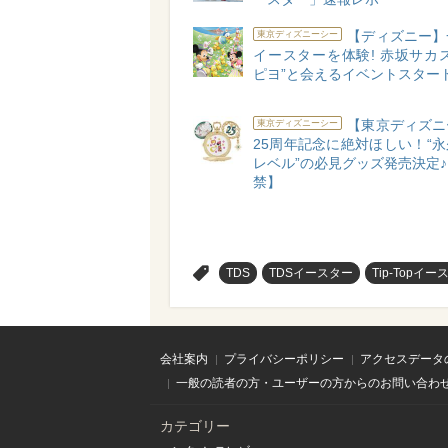
【ディズニー】
東京ディズニーシー
イースターを体験! 赤坂サカ
ピヨ”と会えるイベントスター
【東京ディズニ
東京ディズニーシー
25周年記念に絶対ほしい！“
レベル”の必見グッズ発売決定
禁】
>
TDS
TDSイースター
Tip-Topイー
会社案内
プライバシーポリシー
アクセスデータ
一般の読者の方・ユーザーの方からのお問い合わ
カテゴリー