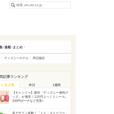
集･連載･まとめ
ディズニーホテル
周辺施設
気記事ランキング
いま人気
昨日
1週間
【キャンドゥ】新作「ディズニー便利グ
ッズ」が激安！110円ぷっくりシール、
330円ポーチなど充実♪
良デザイン多数！「トイ・ストーリー」