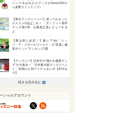
バッグ＆お出かけグッズがillusie300か
ら多数ラインナップ♪
【東京ディズニーシー】使ってわかった
オススメ5品はこれ！ 「ダッフィー新作
グッズ第2弾」を徹底正直レビューする
よ
【乗る前に必読！】激レアVer「イッ
ツ・ア・スモールワールド」の“見逃し厳
禁ポイント”ランキング3選
【ディズニー】日本中の“激かわ最新グッ
ズ”が大集合！「日本最大級グッズイベン
ト」現地の人気アイテムをレポ【8/16ま
で】
>
続きを読み込む
ーシャルアカウント
X
RSS