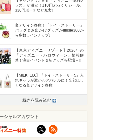
【キャンドゥ】新作「ディズニー便利グ
ッズ」が激安！110円ぷっくりシール、
330円ポーチなど充実♪
良デザイン多数！「トイ・ストーリー」
バッグ＆お出かけグッズがillusie300か
ら多数ラインナップ♪
【東京ディズニーリゾート】2026年の
「ディズニー・ハロウィーン」情報解
禁！注目イベント＆新グッズも登場～!!
【MILKFED.】『トイ・ストーリー5』人
気キャラが激かわアパレルに！全部ほし
くなる良デザイン多数
続きを読み込む
>
ーシャルアカウント
X
RSS