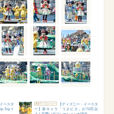
イースタ
【ディズニー・イースタ
東京ディズニーシー
p-Topイ
ー】新キャラ「うさピヨ」が70匹以
上！可愛いデコレーションが誕生