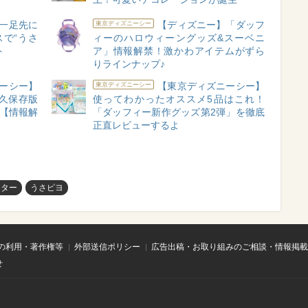
一足先に
【ディズニー】「ダッフ
東京ディズニーシー
スで“うさ
ィーのハロウィーングッズ&スーベニ
ト
ア」情報解禁！激かわアイテムがずら
りラインナップ♪
ーシー】
【東京ディズニーシー】
東京ディズニーシー
永久保存版
使ってわかったオススメ5品はこれ！
♪【情報解
「ダッフィー新作グッズ第2弾」を徹底
正直レビューするよ
スター
うさピヨ
の利用・著作権等
外部送信ポリシー
広告出稿・お取り組みのご相談・情報掲載
せ