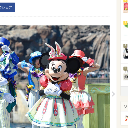
kでシェア
3
4
5
ソ