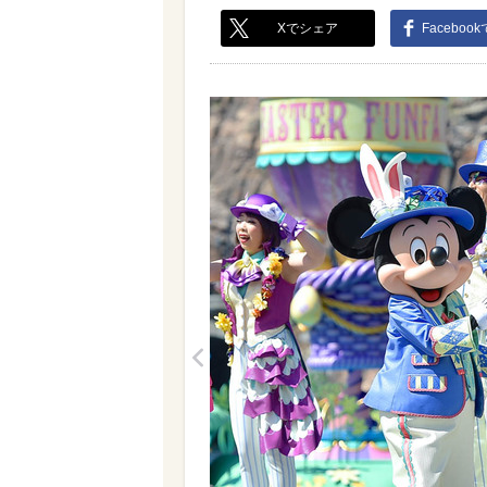
Xでシェア
Faceboo
<