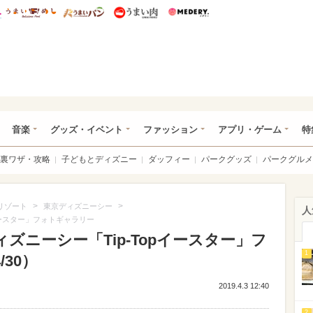
総研 ディズニー特集
mimot.
うまいめし
うまいパン
うまい肉
Medery.
ズニー特集 -ウレぴあ総研
音楽
グッズ・イベント
ファッション
アプリ・ゲーム
特
裏ワザ・攻略
子どもとディズニー
ダッフィー
パークグッズ
パークグルメ
>
>
リゾート
東京ディズニーシー
人
イースター」フォトギャラリー
ズニーシー「Tip-Topイースター」フ
1
30）
2019.4.3 12:40
2