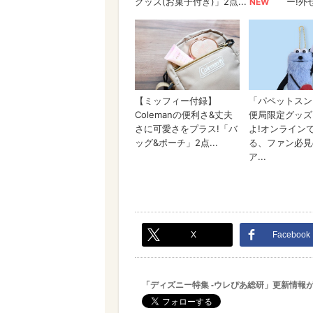
X
Facebook
「ディズニー特集 -ウレぴあ総研」更新情報