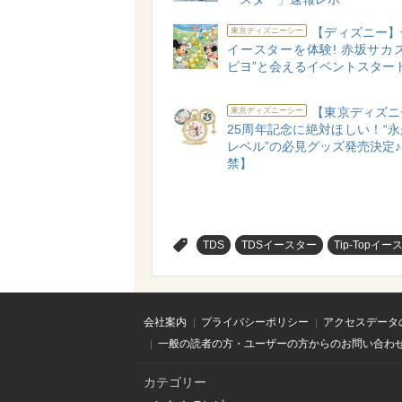
【ディズニー】
東京ディズニーシー
イースターを体験! 赤坂サカ
ピヨ”と会えるイベントスター
【東京ディズニ
東京ディズニーシー
25周年記念に絶対ほしい！“
レベル”の必見グッズ発売決定
禁】
>
TDS
TDSイースター
Tip-Topイー
会社案内
プライバシーポリシー
アクセスデータ
一般の読者の方・ユーザーの方からのお問い合わ
カテゴリー