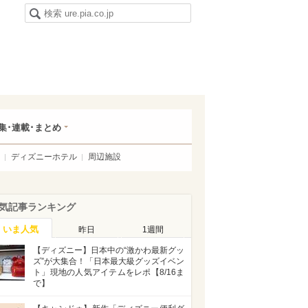
集･連載･まとめ
ディズニーホテル
周辺施設
気記事ランキング
いま人気
昨日
1週間
【ディズニー】日本中の“激かわ最新グッ
ズ”が大集合！「日本最大級グッズイベン
ト」現地の人気アイテムをレポ【8/16ま
で】