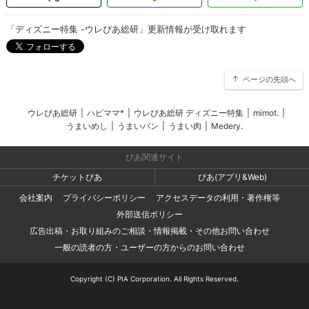
「ディズニー特集 -ウレぴあ総研」更新情報が受け取れます
ページの先頭へ
ウレぴあ総研
|
ハピママ*
|
ウレぴあ総研 ディズニー特集
|
mimot.
|
うまいめし
|
うまいパン
|
うまい肉
|
Medery.
ぴあ関連サイト
チケットぴあ
ぴあ(アプリ&Web)
会社案内
プライバシーポリシー
アクセスデータの利用・著作権等
外部送信ポリシー
広告出稿・お取り組みのご相談・情報掲載・その他お問い合わせ
一般の読者の方・ユーザーの方からのお問い合わせ
Copyright (C) PIA Corporation. All Rights Reserved.