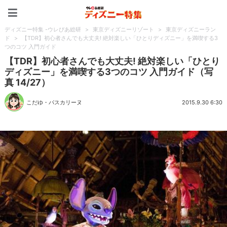
ディズニー特集 -ウレぴあ
ディズニー特集 -ウレぴあ総研
>
東京ディズニーリゾート
>
東京ディズニーラン
ド
>
【TDR】初心者さんでも大丈夫! 絶対楽しい「ひとりディズニー」を満喫する3
つのコツ 入門ガイド
【TDR】初心者さんでも大丈夫! 絶対楽しい「ひとり
ディズニー」を満喫する3つのコツ 入門ガイド（写
真 14/27）
こだゆ・パスカリーヌ
2015.9.30 6:30