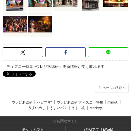
「ディズニー特集 -ウレぴあ総研」更新情報が受け取れます
ページの先頭へ
ウレぴあ総研
|
ハピママ*
|
ウレぴあ総研 ディズニー特集
|
mimot.
|
うまいめし
|
うまいパン
|
うまい肉
|
Medery.
ぴあ関連サイト
チケットぴあ
ぴあ(アプリ&Web)