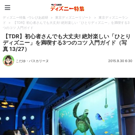
ディズニー特集 -ウレぴあ
ディズニー特集 -ウレぴあ総研
>
東京ディズニーリゾート
>
東京ディズニーラン
ド
>
【TDR】初心者さんでも大丈夫! 絶対楽しい「ひとりディズニー」を満喫する3
つのコツ 入門ガイド
【TDR】初心者さんでも大丈夫! 絶対楽しい「ひとり
ディズニー」を満喫する3つのコツ 入門ガイド（写
真 13/27）
こだゆ・パスカリーヌ
2015.9.30 6:30