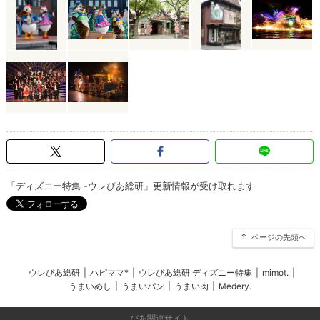
「ディズニー特集 -ウレぴあ総研」更新情報が受け取れます
ページの先頭へ
ウレぴあ総研
|
ハピママ*
|
ウレぴあ総研 ディズニー特集
|
mimot.
|
うまいめし
|
うまいパン
|
うまい肉
|
Medery.
ぴあ関連サイト