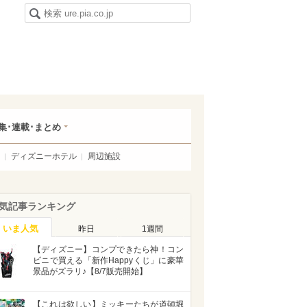
集･連載･まとめ
ディズニーホテル
周辺施設
気記事ランキング
いま人気
昨日
1週間
【ディズニー】コンプできたら神！コン
ビニで買える「新作Happyくじ」に豪華
景品がズラリ♪【8/7販売開始】
【これは欲しい】ミッキーたちが道頓堀