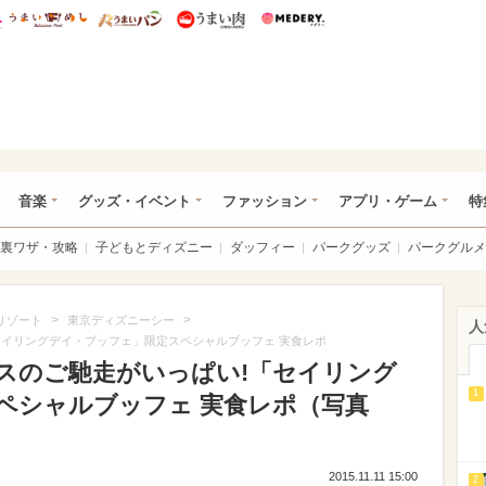
総研 ディズニー特集
mimot.
うまいめし
うまいパン
うまい肉
Medery.
ズニー特集 -ウレぴあ総研
音楽
グッズ・イベント
ファッション
アプリ・ゲーム
特
裏ワザ・攻略
子どもとディズニー
ダッフィー
パークグッズ
パークグルメ
>
>
リゾート
東京ディズニーシー
人
セイリングデイ・ブッフェ」限定スペシャルブッフェ 実食レポ
マスのご馳走がいっぱい!「セイリング
1
ペシャルブッフェ 実食レポ（写真
2015.11.11 15:00
2