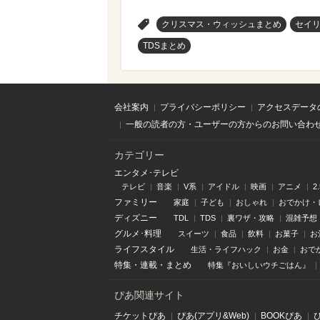
>
クリスマス・ウィッシュまとめ
セイ
TDSまとめ
会社案内
プライバシーポリシー
アクセスデータ
一般の読者の方・ユーザーの方からのお問い合わ
カテゴリー
エンタメ･テレビ
テレビ
音楽
V系
アイドル
映画
アニメ
2
ファミリー
家庭
子ども
おしゃれ
おでかけ・
ディズニー
TDL
TDS
裏ワザ・攻略
混雑予想
グルメ･料理
スイーツ
食品
飲料
お菓子
お
ライフスタイル
生活・ライフハック
お金
おで
特集
・
連載
・
まとめ
特集『おいしいウチごはん』
ぴあ関連サイト
チケットぴあ
ぴあ(アプリ&Web)
BOOKぴあ