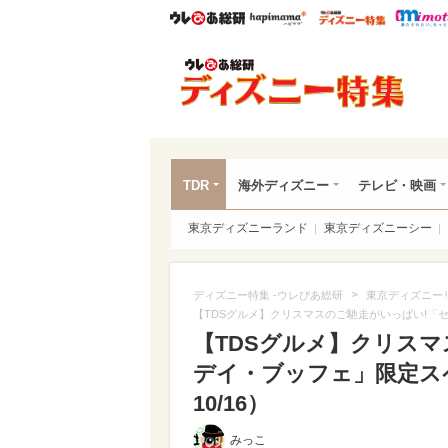
ウレぴあ総研
ハピママ*
ウレぴあ
ディ
TDR
海外ディズニー
テレビ・映画
東京ディズニーランド
東京ディズニーシー
>
ディズニー特集 -ウレぴあ総研
東京ディズニー
【TDSグルメ】クリスマスのご馳走がいっぱい!「
【TDSグルメ】クリス
デイ・ブッフェ」限定ス
10/16）
みっこ