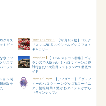
DSクリス
【写真107枚】TDLク
東京ディズニーランド
フォトギャ
リスマス2015 スペシャルグッズ フォト
ギャラリー
的な水上ツ
【TDSレストラン特集】ヴィ
パークグルメ
クリスマ
ランズで大賑わい!? ハロウィーンに絶
 パーフェ
対行きたい大注目レストラン2つ 徹底ガ
イド
ション制
【ディズニー】「ダッフ
東京ディズニーシー
29施設を
ィーのハロウィーングッズ&スーベニ
みた
ア」情報解禁！激かわアイテムがずら
りラインナップ♪