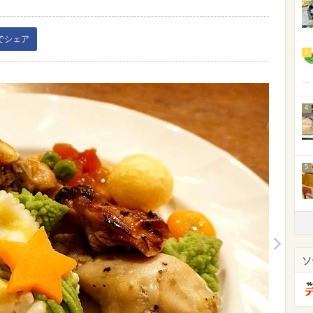
kでシェア
3
4
5
ソ