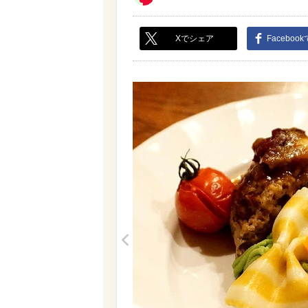
Xでシェア
Faceboo
<