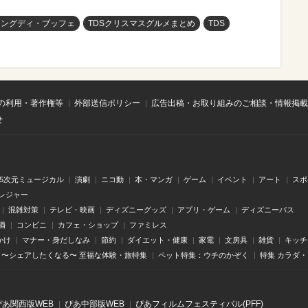
リングディ・ブッフェ
TDSクリスマスグルメまとめ
TDS
の利用・著作権等
外部送信ポリシー
広告出稿・お取り組みのご相談・情報掲載
せ
.5次元ミュージカル
演劇
ニコ動
本・マンガ
ゲーム
イベント
アート
スポ
レジャー
混雑対策
テレビ・映画
ディズニーグッズ
アプリ・ゲーム
ディズニーパス
酒
コンビニ
カフェ・ショップ
ファミレス
かけ
マナー・身だしなみ
節約
ダイエット・健康
家電
文房具
雑貨
キッチ
〜シェアしたくなる〜 至福な体験・旅特集
ペット特集：ウチのかぞく
特集 カラダ
ぴあ関⻄版WEB
ぴあ中部版WEB
ぴあフィルムフェスティバル(PFF)