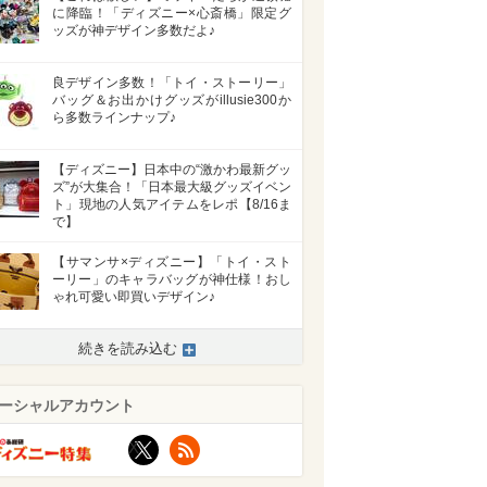
に降臨！「ディズニー×心斎橋」限定グ
ッズが神デザイン多数だよ♪
良デザイン多数！「トイ・ストーリー」
バッグ＆お出かけグッズがillusie300か
ら多数ラインナップ♪
【ディズニー】日本中の“激かわ最新グッ
ズ”が大集合！「日本最大級グッズイベン
ト」現地の人気アイテムをレポ【8/16ま
で】
【サマンサ×ディズニー】「トイ・スト
ーリー」のキャラバッグが神仕様！おし
ゃれ可愛い即買いデザイン♪
続きを読み込む
>
ーシャルアカウント
X
RSS