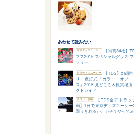
あわせて読みたい
【写真84枚】T
東京ディズニーシー
マス2015 スペシャルグッズ 
ラリー
【TDS】幻想
東京ディズニーシー
リー点灯式「カラー・オブ・
ス」2015 見どころ＆観賞場所
クトガイド
【TDS全アトラク
裏ワザ・攻略
覇】1日で東京ディズニーシー
回りきれるか、ガチでやって