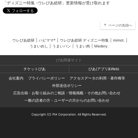
「ディズニー特集 -ウレぴあ総研」更新情報が受け取れます
ページの先頭へ
ウレぴあ総研
|
ハピママ*
|
ウレぴあ総研 ディズニー特集
|
mimot.
|
うまいめし
|
うまいパン
|
うまい肉
|
Medery.
ぴあ関連サイト
チケットぴあ
ぴあ(アプリ&Web)
会社案内
プライバシーポリシー
アクセスデータの利用・著作権等
外部送信ポリシー
広告出稿・お取り組みのご相談・情報掲載・その他お問い合わせ
一般の読者の方・ユーザーの方からのお問い合わせ
Copyright (C) PIA Corporation. All Rights Reserved.