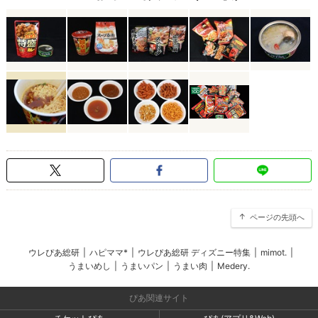
ページの先頭へ
ウレぴあ総研
|
ハピママ*
|
ウレぴあ総研 ディズニー特集
|
mimot.
|
うまいめし
|
うまいパン
|
うまい肉
|
Medery.
ぴあ関連サイト