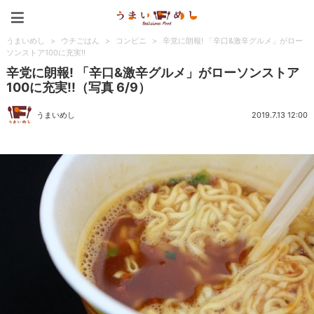
うまいめし
うまいめし
>
ウチごはん
>
コンビニ
>
辛党に朗報! 「辛口&激辛グルメ」がロー
ソンストア100に充実!!
辛党に朗報! 「辛口&激辛グルメ」がローソンストア
100に充実!!（写真 6/9）
うまいめし
2019.7.13 12:00