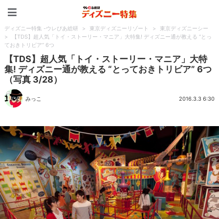
ディズニー特集 -ウレぴあ
ディズニー特集 -ウレぴあ総研
>
東京ディズニーリゾート
>
東京ディズニーシー
>
【TDS】超人気「トイ・ストーリー・マニア」大特集! ディズニー通が教える “とっ
ておきトリビア” 6つ
【TDS】超人気「トイ・ストーリー・マニア」大特
集! ディズニー通が教える “とっておきトリビア” 6つ
（写真 3/28）
みっこ
2016.3.3 6:30