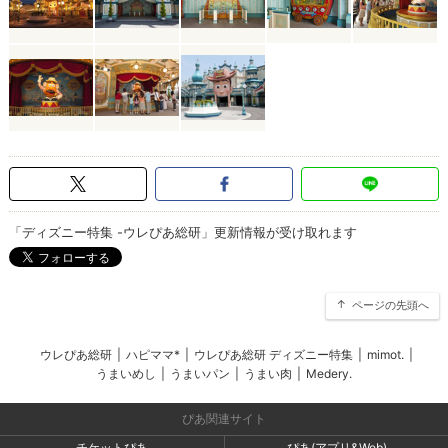
「ディズニー特集 -ウレぴあ総研」更新情報が受け取れます
ページの先頭へ
ウレぴあ総研
|
ハピママ*
|
ウレぴあ総研 ディズニー特集
|
mimot.
|
うまいめし
|
うまいパン
|
うまい肉
|
Medery.
ぴあ関連サイト
チケットぴあ
ぴあ(アプリ&Web)