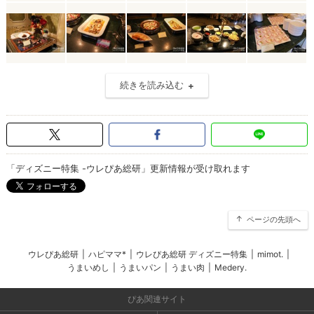
続きを読み込む
「ディズニー特集 -ウレぴあ総研」更新情報が受け取れます
ページの先頭へ
ウレぴあ総研
|
ハピママ*
|
ウレぴあ総研 ディズニー特集
|
mimot.
|
うまいめし
|
うまいパン
|
うまい肉
|
Medery.
ぴあ関連サイト