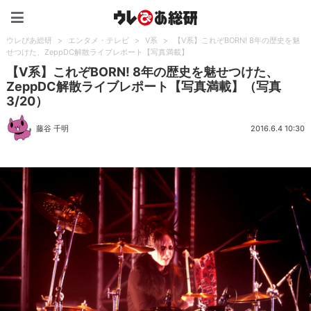
ウレぴあ総研（うれぴあ）
ウレぴあ総研
>
エンタメ・テレビ
>
V系
>
【V系】これぞBORN! 8年の歴史を魅
せつけた、ZeppDC解散ライブレポート【写真満載】
【V系】これぞBORN! 8年の歴史を魅せつけた、
ZeppDC解散ライブレポート【写真満載】（写真
3/20）
藤谷 千明
2016.6.4 10:30