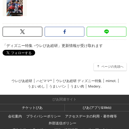
「ディズニー特集 -ウレぴあ総研」更新情報が受け取れます
ページの先頭へ
ウレぴあ総研
|
ハピママ*
|
ウレぴあ総研 ディズニー特集
|
mimot.
|
うまいめし
|
うまいパン
|
うまい肉
|
Medery.
ぴあ関連サイト
チケットぴあ
ぴあ(アプリ&Web)
会社案内
プライバシーポリシー
アクセスデータの利用・著作権等
外部送信ポリシー