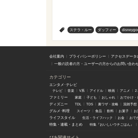
>
ステラ・ルー
ダッフィー
disneygo
会社案内
プライバシーポリシー
アクセスデータ
一般の読者の方・ユーザーの方からのお問い合わ
カテゴリー
エンタメ･テレビ
テレビ
音楽
V系
アイドル
映画
アニメ
2
ファミリー
家庭
子ども
おしゃれ
おでかけ・
ディズニー
TDL
TDS
裏ワザ・攻略
混雑予想
グルメ･料理
スイーツ
食品
飲料
お菓子
お
ライフスタイル
生活・ライフハック
お金
おで
特集
・
連載
・
まとめ
特集『おいしいウチごはん』
ぴあ関連サイト