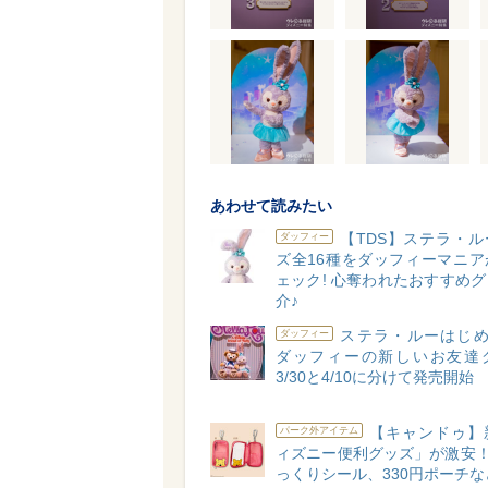
あわせて読みたい
【TDS】ステラ・
ダッフィー
ズ全16種をダッフィーマニア
ェック! 心奪われたおすすめ
介♪
ステラ・ルーはじめ
ダッフィー
ダッフィーの新しいお友達
3/30と4/10に分けて発売開始
【キャンドゥ】
パーク外アイテム
ィズニー便利グッズ」が激安！
っくりシール、330円ポーチな