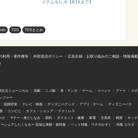
イテムをレポ【8/16まで】
ods
TDS
TDSまとめ
の利用・著作権等
外部送信ポリシー
広告出稿・お取り組みのご相談・情報掲載
せ
.5次元ミュージカル
演劇
ニコ動
本・マンガ
ゲーム
イベント
アート
スポ
レジャー
混雑対策
テレビ・映画
ディズニーグッズ
アプリ・ゲーム
ディズニーパス
酒
コンビニ
カフェ・ショップ
ファミレス
かけ
マナー・身だしなみ
節約
ダイエット・健康
家電
文房具
雑貨
キッチ
〜シェアしたくなる〜 至福な体験・旅特集
ペット特集：ウチのかぞく
特集 カラダ