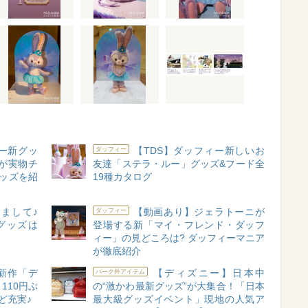
ルー新グッ
【TDS】ダッフィー新しいお
ダッフィー
が実物チ
友達「ステラ・ルー」グッズ&フード全
グッズを紹
19種カタログ
まして♪
【動画あり】ジェラトーニが
ダッフィー
グッズは
登場する新「マイ・フレンド・ダッフ
ィー」の見どころは? ダッフィーマニア
が徹底紹介
新作「デ
【ディズニー】日本中
パーク外アイテム
110円ぷ
の“激かわ最新グッズ”が大集合！「日本
ど充実♪
最大級グッズイベント」現地の人気ア