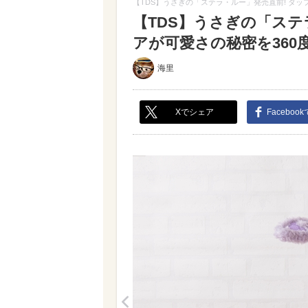
【TDS】うさぎの「ステラ・ルー」発売直前! ダッ
【TDS】うさぎの「ステ
アが可愛さの秘密を360度
海里
Xでシェア
Faceboo
<