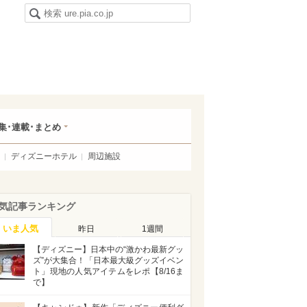
集･連載･まとめ
ディズニーホテル
周辺施設
気記事ランキング
いま人気
昨日
1週間
【ディズニー】日本中の“激かわ最新グッ
ズ”が大集合！「日本最大級グッズイベン
ト」現地の人気アイテムをレポ【8/16ま
で】