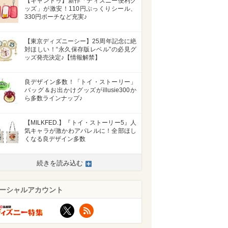
【キャンドゥ】新作「ディズニー便利グ
ッズ」が激安！110円ぷっくりシール、
330円ポーチなど充実♪
【東京ディズニーシー】25周年記念に絶
対ほしい！“永久保存版レベル”の必見グ
ッズ発売決定♪【情報解禁】
良デザイン多数！「トイ・ストーリー」
バッグ＆お出かけグッズがillusie300か
ら多数ラインナップ♪
【MILKFED.】『トイ・ストーリー5』人
気キャラが激かわアパレルに！全部ほし
くなる良デザイン多数
続きを読み込む
ーシャルアカウント
X
RSS
>