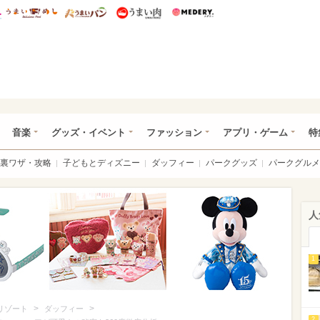
総研 ディズニー特集
mimot.
うまいめし
うまいパン
うまい肉
Medery.
ズニー特集 -ウレぴあ総研
音楽
グッズ・イベント
ファッション
アプリ・ゲーム
特
裏ワザ・攻略
子どもとディズニー
ダッフィー
パークグッズ
パークグルメ
人
1
>
>
リゾート
ダッフィー
2