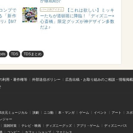
が徹底紹介
コンプで
【これは欲しい】ミッキ
パーク外アイテム
る「新作
ーたちが道頓堀に降臨！「ディズニー×
♪【8/7
心斎橋」限定グッズが神デザイン多数
だよ♪
ods
TDS
TDSまとめ
の利用・著作権等
外部送信ポリシー
広告出稿・お取り組みのご相談・情報掲載
せ
.5次元ミュージカル
演劇
ニコ動
本・マンガ
ゲーム
イベント
アート
スポ
レジャー
混雑対策
テレビ・映画
ディズニーグッズ
アプリ・ゲーム
ディズニーパス
酒
コンビニ
カフェ・ショップ
ファミレス