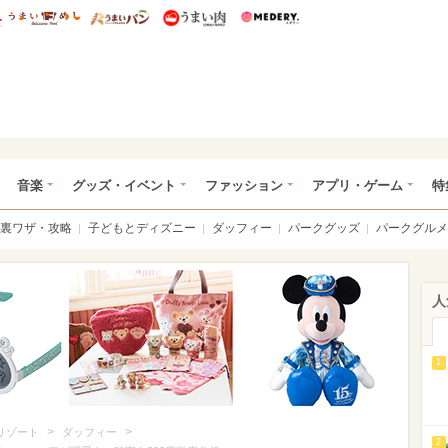
総研 ディズニー特集
mimot.
うまいめし
うまいパン
うまい肉
Medery.
ズニー特集 -ウレぴあ総研
音楽
グッズ・イベント
ファッション
アプリ・ゲーム
特
裏ワザ・攻略
子どもとディズニー
ダッフィー
パークグッズ
パークグルメ
人
1
>
>
リゾート
ダッフィー
2