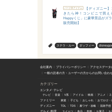
【ディズニー】
パーク外アイテム
きたら神！コンビニで買え
Happyくじ」に豪華景品がズラリ
販売開始】
>
ステラ・ルー
ダッフィー
disneygo
会社案内
プライバシーポリシー
アクセスデータ
一般の読者の方・ユーザーの方からのお問い合わ
カテゴリー
エンタメ･テレビ
テレビ
音楽
V系
アイドル
映画
アニメ
2
ファミリー
家庭
子ども
おしゃれ
おでかけ・
ディズニー
TDL
TDS
裏ワザ・攻略
混雑予想
グルメ･料理
スイーツ
食品
飲料
お菓子
お