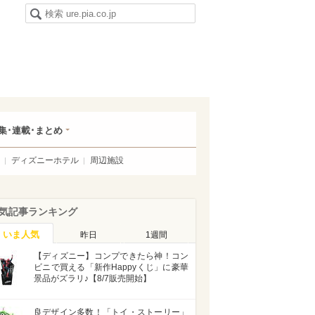
集･連載･まとめ
ディズニーホテル
周辺施設
気記事ランキング
いま人気
昨日
1週間
【ディズニー】コンプできたら神！コン
ビニで買える「新作Happyくじ」に豪華
景品がズラリ♪【8/7販売開始】
良デザイン多数！「トイ・ストーリー」