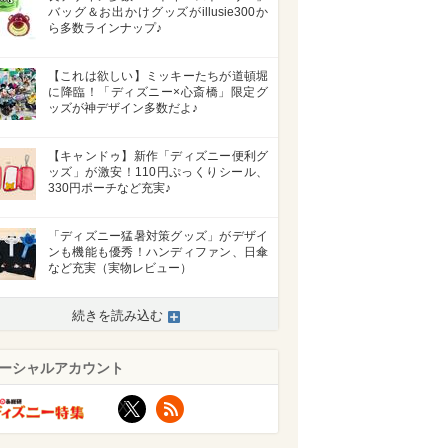
バッグ＆お出かけグッズがillusie300か
ら多数ラインナップ♪
【これは欲しい】ミッキーたちが道頓堀
に降臨！「ディズニー×心斎橋」限定グ
ッズが神デザイン多数だよ♪
【キャンドゥ】新作「ディズニー便利グ
ッズ」が激安！110円ぷっくりシール、
330円ポーチなど充実♪
「ディズニー猛暑対策グッズ」がデザイ
ンも機能も優秀！ハンディファン、日傘
など充実（実物レビュー）
続きを読み込む
ーシャルアカウント
X
RSS