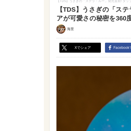
【TDS】うさぎの「ステラ・ルー」発売直前! ダッ
【TDS】うさぎの「ステ
アが可愛さの秘密を360度
海里
Xでシェア
Faceboo