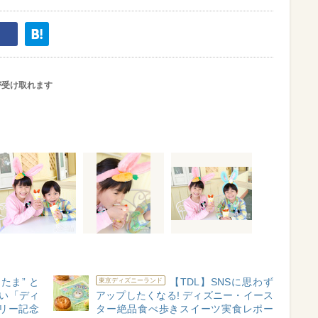
が受け取れます
たま” と
【TDL】SNSに思わず
東京ディズニーランド
たい「ディ
アップしたくなる! ディズニー・イース
リー記念
ター絶品食べ歩きスイーツ実食レポー