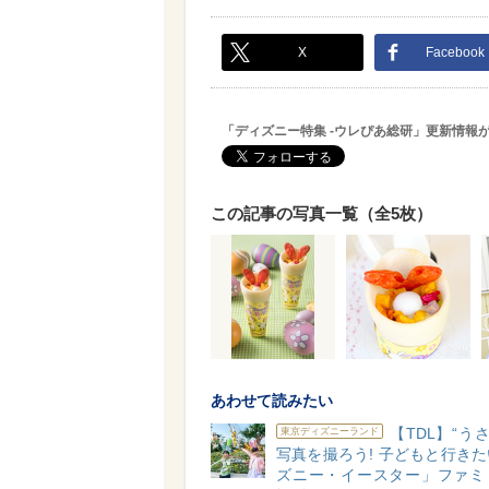
X
Facebook
「ディズニー特集 -ウレぴあ総研」更新情報
この記事の写真一覧（全5枚）
あわせて読みたい
【TDL】“うさ
東京ディズニーランド
写真を撮ろう! 子どもと行き
ズニー・イースター」ファミ