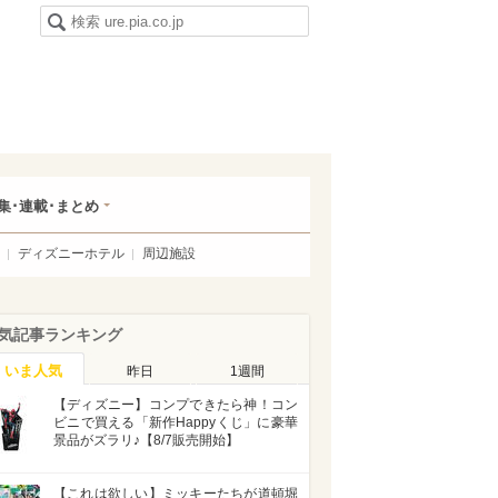
集･連載･まとめ
ディズニーホテル
周辺施設
気記事ランキング
いま人気
昨日
1週間
【ディズニー】コンプできたら神！コン
ビニで買える「新作Happyくじ」に豪華
景品がズラリ♪【8/7販売開始】
【これは欲しい】ミッキーたちが道頓堀