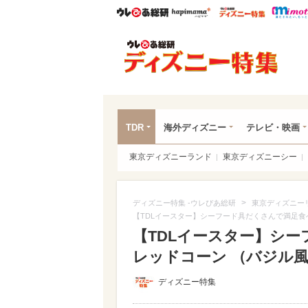
ウレぴあ総研
ハピママ*
ウレぴあ
ディ
TDR
海外ディズニー
テレビ・映画
東京ディズニーランド
東京ディズニーシー
>
ディズニー特集 -ウレぴあ総研
東京ディズニー
【TDLイースター】シーフード具だくさんで満足食
【TDLイースター】シー
レッドコーン （バジル風
ディズニー特集