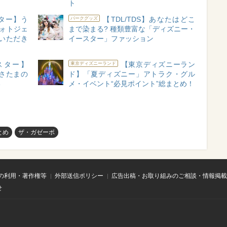
ト
スター】う
【TDL/TDS】あなたはどこ
パークグッズ
フォトジェ
まで染まる? 種類豊富な「ディズニー・
いただき
イースター」ファッション
スター】
【東京ディズニーラン
東京ディズニーランド
うさたまの
ド】「夏ディズニー」アトラク・グル
い
メ・イベント“必見ポイント”総まとめ！
とめ
ザ・ガゼーボ
の利用・著作権等
外部送信ポリシー
広告出稿・お取り組みのご相談・情報掲載
せ