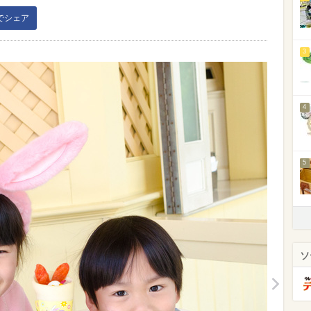
kでシェア
3
4
5
ソ