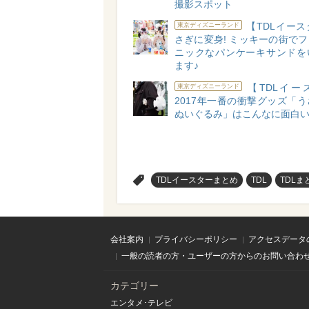
撮影スポット
【TDLイー
東京ディズニーランド
さぎに変身! ミッキーの街で
ニックなパンケーキサンドを
ます♪
【TDLイー
東京ディズニーランド
2017年一番の衝撃グッズ「
ぬいぐるみ」はこんなに面白
>
TDLイースターまとめ
TDL
TDLま
会社案内
プライバシーポリシー
アクセスデータ
一般の読者の方・ユーザーの方からのお問い合わ
カテゴリー
エンタメ･テレビ