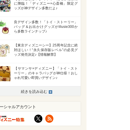
に降臨！「ディズニー×心斎橋」限定グ
ッズが神デザイン多数だよ♪
良デザイン多数！「トイ・ストーリー」
バッグ＆お出かけグッズがillusie300か
ら多数ラインナップ♪
【東京ディズニーシー】25周年記念に絶
対ほしい！“永久保存版レベル”の必見グ
ッズ発売決定♪【情報解禁】
【サマンサ×ディズニー】「トイ・スト
ーリー」のキャラバッグが神仕様！おし
ゃれ可愛い即買いデザイン♪
続きを読み込む
ーシャルアカウント
>
X
RSS