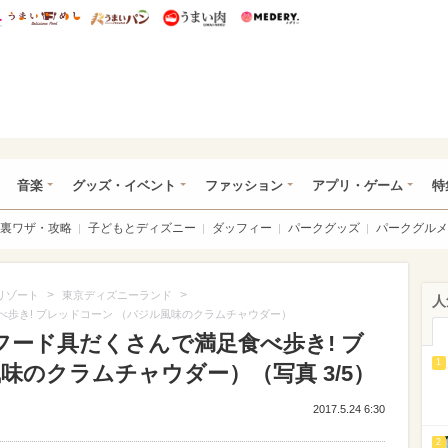
総研 ディズニー特集
mimot.
うまいめし
うまいパン
うまい肉
Medery.
ズニー特集 -ウレぴあ総研
音楽
グッズ・イベント
ファッション
アプリ・ゲーム
特
裏ワザ・攻略
子どもとディズニー
ダッフィー
パークグッズ
パークグルメ
>
>
リゾート
東京ディズニーランド
人
べ歩き! ブレッドコーン （バジル風味のクラムチャウダー）
フード具だくさんで満足食べ歩き! ブ
1
味のクラムチャウダー）（写真 3/5）
2017.5.24 6:30
2