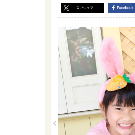
Xでシェア
Faceboo
<