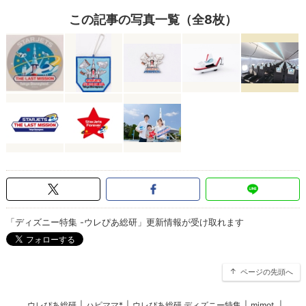
この記事の写真一覧（全8枚）
「ディズニー特集 -ウレぴあ総研」更新情報が受け取れます
ページの先頭へ
ウレぴあ総研
|
ハピママ*
|
ウレぴあ総研 ディズニー特集
|
mimot.
|