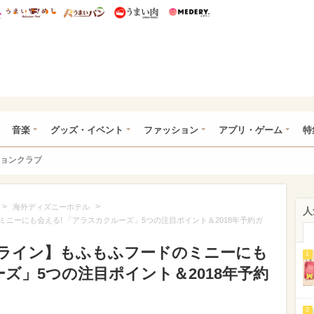
総研 ディズニー特集
mimot.
うまいめし
うまいパン
うまい肉
Medery.
ズニー特集 -ウレぴあ総研
音楽
グッズ・イベント
ファッション
アプリ・ゲーム
特
ョンクラブ
>
>
海外ディズニーホテル
人
ニーにも会える! 「アラスカクルーズ」5つの注目ポイント＆2018年予約ガ
ライン】もふもふフードのミニーにも
1
ーズ」5つの注目ポイント＆2018年予約
2