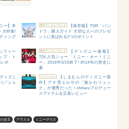
ニー】本
【保存版】TDR「パン
東京ディズニーランド
大特集!
ドラ」購入ガイド 大切な人へのプレゼ
ティング
ントに喜ばれる2つのポイント
ッフィー
【ディズニー速報】
東京ディズニーランド
ップ・ト
TDL人気ショー「ミニー・オー！ミニ
底レポ
ー」2018年3/19終了! 約14年の歴史に
幕
ディズニ
【しまむらのディズニー新
ファッション
いい”ショ
作】アナ雪エルサの「激かわリュッ
ク」が優秀だった！chiharuプロデュー
スアイテムを正直レビュー
雪の女王
アラスカ
ミニーマウス