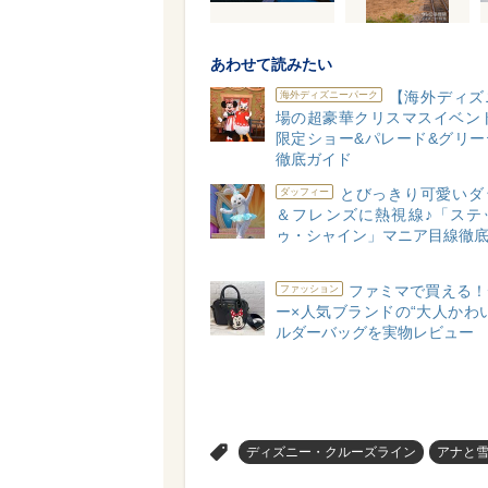
あわせて読みたい
【海外ディズ
海外ディズニーパーク
場の超豪華クリスマスイベント
限定ショー&パレード&グリー
徹底ガイド
とびっきり可愛いダ
ダッフィー
＆フレンズに熱視線♪「ステ
ゥ・シャイン」マニア目線徹
ファミマで買える！
ファッション
ー×人気ブランドの“大人かわ
ルダーバッグを実物レビュー
>
ディズニー・クルーズライン
アナと