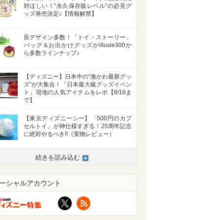
対ほしい！“永久保存版レベル”の必見グ
ッズ発売決定♪【情報解禁】
良デザイン多数！「トイ・ストーリー」
バッグ＆お出かけグッズがillusie300か
ら多数ラインナップ♪
【ディズニー】日本中の“激かわ最新グッ
ズ”が大集合！「日本最大級グッズイベン
ト」現地の人気アイテムをレポ【8/16ま
で】
【東京ディズニーシー】「500円のカプ
セルトイ」が神仕様すぎる！25周年記念
に絶対やるべき!!（実物レビュー）
続きを読み込む
ーシャルアカウント
X
RSS