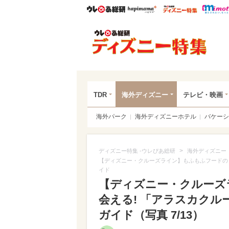
ウレぴあ総研
ハピママ*
ウレぴあ
ディ
TDR
海外ディズニー
テレビ・映画
海外パーク
海外ディズニーホテル
バケーシ
>
ディズニー特集 -ウレぴあ総研
海外ディズニー
【ディズニー・クルーズライン】もふもふフードのミ
イド
【ディズニー・クルーズ
会える! 「アラスカクル
ガイド（写真 7/13）