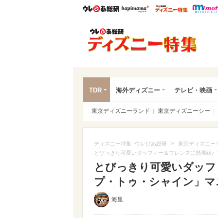
ウレぴあ総研
ハピママ*
ウレぴあ
ディ
TDR
海外ディズニー
テレビ・映画
東京ディズニーランド
東京ディズニーシー
>
ディズニー特集 -ウレぴあ総研
東京ディズニー
とびっきり可愛いダッフィー＆フレンズに熱視線♪
とびっきり可愛いダッフ
プ・トゥ・シャイン」マ
海里