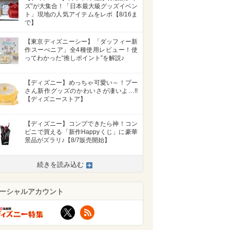
ズ”が大集合！「日本最大級グッズイベン
ト」現地の人気アイテムをレポ【8/16ま
で】
【東京ディズニーシー】「ダッフィー新
作スーべニア」全4種使用レビュー！使
ってわかった“推しポイント”を解説♪
【ディズニー】めっちゃ可愛い～！プー
さん新作グッズのかわいさが凄いよ…!!
【ディズニーストア】
【ディズニー】コンプできたら神！コン
ビニで買える「新作Happyくじ」に豪華
景品がズラリ♪【8/7販売開始】
続きを読み込む
ーシャルアカウント
X
RSS