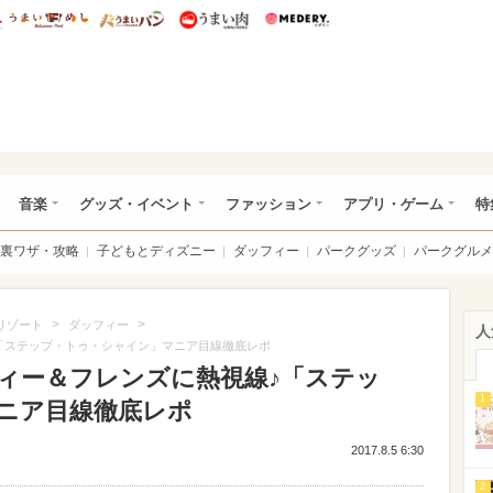
総研 ディズニー特集
mimot.
うまいめし
うまいパン
うまい肉
Medery.
ズニー特集 -ウレぴあ総研
音楽
グッズ・イベント
ファッション
アプリ・ゲーム
特
裏ワザ・攻略
子どもとディズニー
ダッフィー
パークグッズ
パークグルメ
>
>
リゾート
ダッフィー
人
「ステップ・トゥ・シャイン」マニア目線徹底レポ
ィー＆フレンズに熱視線♪「ステッ
1
ニア目線徹底レポ
2017.8.5 6:30
2