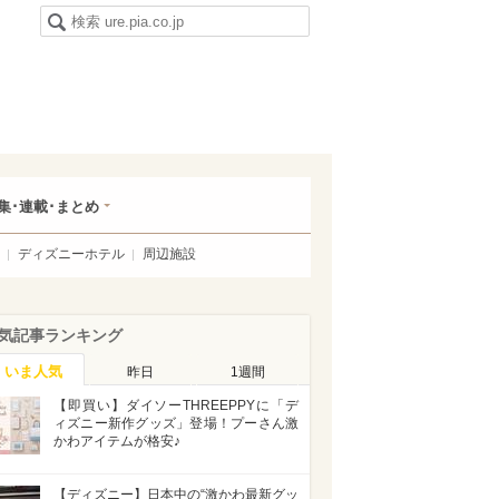
集･連載･まとめ
ディズニーホテル
周辺施設
気記事ランキング
いま人気
昨日
1週間
【即買い】ダイソーTHREEPPYに「デ
ィズニー新作グッズ」登場！プーさん激
かわアイテムが格安♪
【ディズニー】日本中の“激かわ最新グッ