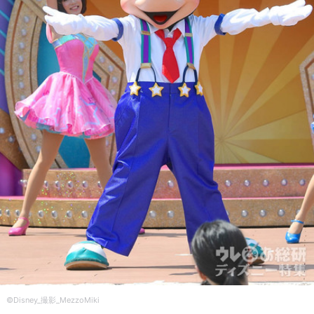
©Disney_撮影_MezzoMiki