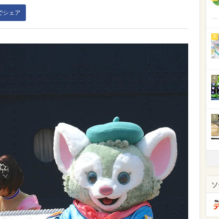
kでシェア
3
4
5
ソ