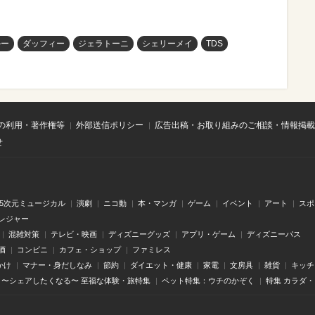
ルー
ダッフィー
ジェラトーニ
シェリーメイ
TDS
の利用・著作権等
外部送信ポリシー
広告出稿・お取り組みのご相談・情報掲載
せ
.5次元ミュージカル
演劇
ニコ動
本・マンガ
ゲーム
イベント
アート
スポ
レジャー
混雑対策
テレビ・映画
ディズニーグッズ
アプリ・ゲーム
ディズニーパス
酒
コンビニ
カフェ・ショップ
ファミレス
かけ
マナー・身だしなみ
節約
ダイエット・健康
家電
文房具
雑貨
キッチ
〜シェアしたくなる〜 至福な体験・旅特集
ペット特集：ウチのかぞく
特集 カラダ