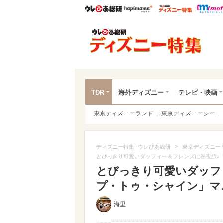
ウレぴあ総研
ハピママ*
ウレぴあ
ディ
TDR
海外ディズニー
テレビ・映画
東京ディズニーランド
東京ディズニーシー
>
ディズニー特集 -ウレぴあ総研
東京ディズニー
とびっきり可愛いダッフィー＆フレンズに熱視線♪
とびっきり可愛いダッフ
プ・トゥ・シャイン」マニ
海里