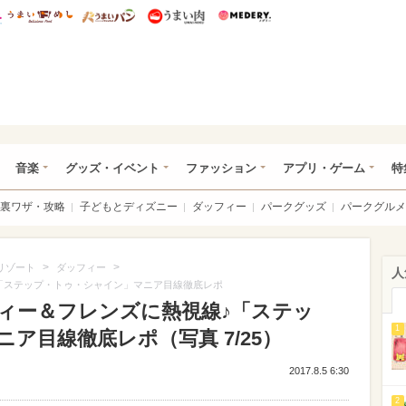
総研 ディズニー特集
mimot.
うまいめし
うまいパン
うまい肉
Medery.
ズニー特集 -ウレぴあ総研
音楽
グッズ・イベント
ファッション
アプリ・ゲーム
特
裏ワザ・攻略
子どもとディズニー
ダッフィー
パークグッズ
パークグルメ
>
>
リゾート
ダッフィー
人
「ステップ・トゥ・シャイン」マニア目線徹底レポ
ィー＆フレンズに熱視線♪「ステッ
1
ア目線徹底レポ（写真 7/25）
2017.8.5 6:30
2