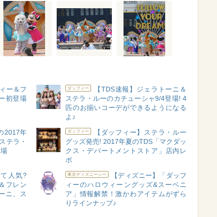
ィー＆フ
【TDS速報】ジェラトーニ＆
ダッフィー
ー初登場
ステラ・ルーのカチューシャ9/4登場! 4
匹のお揃いコーデができるようになる
よ♪
2017年
【ダッフィー】ステラ・ルー
ダッフィー
 ステラ・
グッズ発売! 2017年夏のTDS「マクダッ
登場
クス・デパートメントストア」店内レ
ポ
て人気?
【ディズニー】「ダッフ
東京ディズニーシー
＆フレン
ィーのハロウィーングッズ&スーベニ
ーニ、ス
ア」情報解禁！激かわアイテムがずら
りラインナップ♪