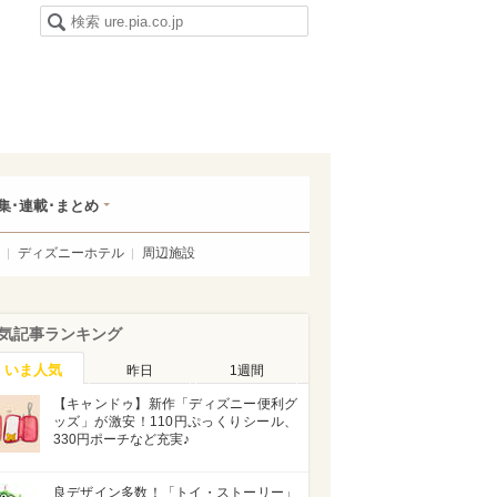
集･連載･まとめ
ディズニーホテル
周辺施設
気記事ランキング
いま人気
昨日
1週間
【キャンドゥ】新作「ディズニー便利グ
ッズ」が激安！110円ぷっくりシール、
330円ポーチなど充実♪
良デザイン多数！「トイ・ストーリー」