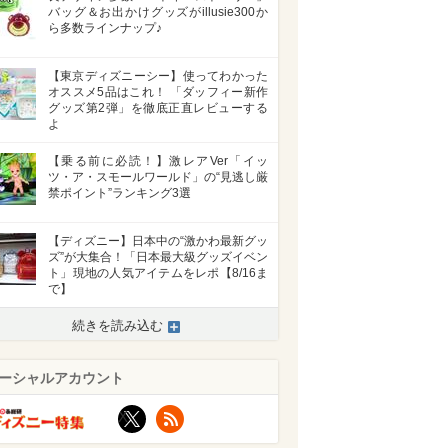
バッグ＆お出かけグッズがillusie300か
ら多数ラインナップ♪
【東京ディズニーシー】使ってわかった
オススメ5品はこれ！ 「ダッフィー新作
グッズ第2弾」を徹底正直レビューする
よ
【乗る前に必読！】激レアVer「イッ
ツ・ア・スモールワールド」の“見逃し厳
禁ポイント”ランキング3選
【ディズニー】日本中の“激かわ最新グッ
ズ”が大集合！「日本最大級グッズイベン
ト」現地の人気アイテムをレポ【8/16ま
で】
続きを読み込む
ーシャルアカウント
X
RSS