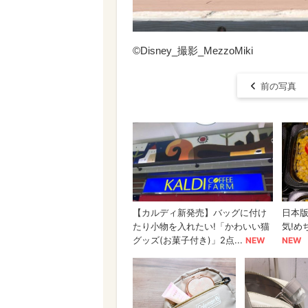
©Disney_撮影_MezzoMiki
前の写真