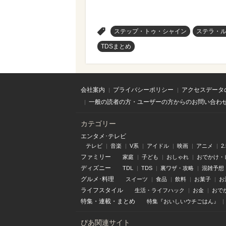
>
ステップ・トゥ・シャイン
ステラ・
TDSまとめ
会社案内
プライバシーポリシー
アクセスデータ
一般の読者の方・ユーザーの方からのお問い合わ
カテゴリー
エンタメ･テレビ
テレビ
音楽
V系
アイドル
映画
アニメ
2
ファミリー
家庭
子ども
おしゃれ
おでかけ・
ディズニー
TDL
TDS
裏ワザ・攻略
混雑予想
グルメ･料理
スイーツ
食品
飲料
お菓子
お
ライフスタイル
生活・ライフハック
お金
おで
特集
・
連載
・
まとめ
特集『おいしいウチごはん』
ぴあ関連サイト