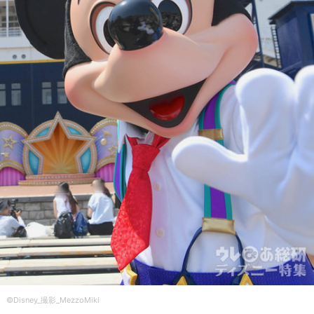
©Disney_撮影_MezzoMiki