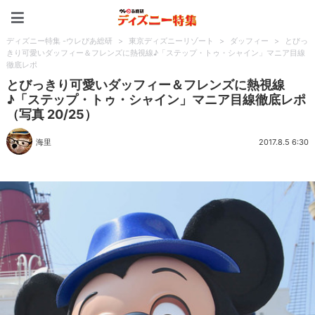
ディズニー特集 -ウレぴあ
ディズニー特集 -ウレぴあ総研
>
東京ディズニーリゾート
>
ダッフィー
>
とびっ
きり可愛いダッフィー＆フレンズに熱視線♪「ステップ・トゥ・シャイン」マニア目線
徹底レポ
とびっきり可愛いダッフィー＆フレンズに熱視線
♪「ステップ・トゥ・シャイン」マニア目線徹底レポ
（写真 20/25）
海里
2017.8.5 6:30