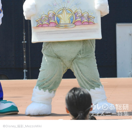
©Disney_撮影_MezzoMiki