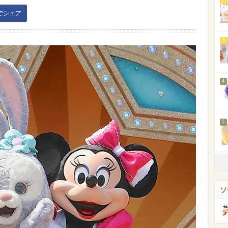
kでシェア
3
4
5
ソ