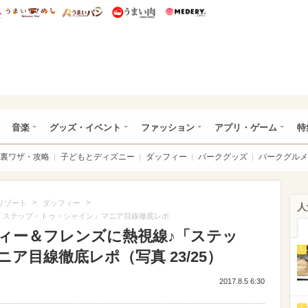
総研 ディズニー特集
mimot.
うまいめし
うまいパン
うまい肉
Medery.
ズニー特集 -ウレぴあ総研
音楽
グッズ・イベント
ファッション
アプリ・ゲーム
特
裏ワザ・攻略
子どもとディズニー
ダッフィー
パークグッズ
パークグルメ
>
>
リゾート
ダッフィー
人
「ステップ・トゥ・シャイン」マニア目線徹底レポ
ィー＆フレンズに熱視線♪「ステッ
1
ア目線徹底レポ（写真 23/25）
2017.8.5 6:30
2