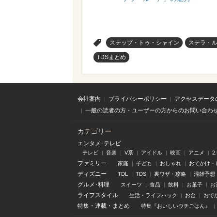
>
ステップ・トゥ・シャイン
ステラ・
TDSまとめ
会社案内
プライバシーポリシー
アクセスデータ
一般の読者の方・ユーザーの方からのお問い合わ
カテゴリー
エンタメ･テレビ
テレビ
音楽
V系
アイドル
映画
アニメ
2
ファミリー
家庭
子ども
おしゃれ
おでかけ・
ディズニー
TDL
TDS
裏ワザ・攻略
混雑予想
グルメ･料理
スイーツ
食品
飲料
お菓子
お
ライフスタイル
生活・ライフハック
お金
おで
特集
・
連載
・
まとめ
特集『おいしいウチごはん』