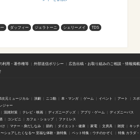
ルー
ダッフィー
ジェラトーニ
シェリーメイ
TDS
の利用・著作権等
外部送信ポリシー
広告出稿・お取り組みのご相談・情報掲載
せ
.5次元ミュージカル
演劇
ニコ動
本・マンガ
ゲーム
イベント
アート
スポ
レジャー
混雑対策
テレビ・映画
ディズニーグッズ
アプリ・ゲーム
ディズニーパス
酒
コンビニ
カフェ・ショップ
ファミレス
かけ
マナー・身だしなみ
節約
ダイエット・健康
家電
文房具
雑貨
キッチ
〜シェアしたくなる〜 至福な体験・旅特集
ペット特集：ウチのかぞく
特集 カラダ