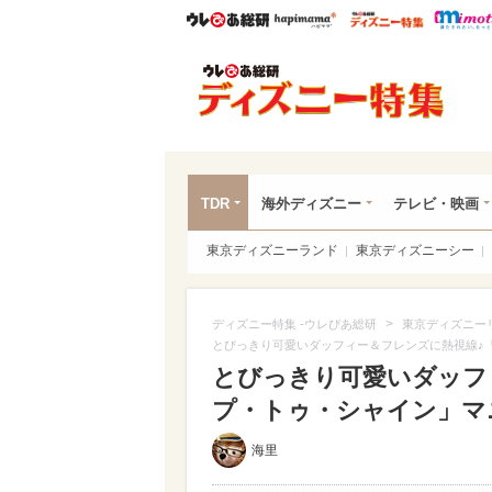
ウレぴあ総研
ハピママ*
ウレぴあ
ディ
TDR
海外ディズニー
テレビ・映画
東京ディズニーランド
東京ディズニーシー
>
ディズニー特集 -ウレぴあ総研
東京ディズニー
とびっきり可愛いダッフィー＆フレンズに熱視線♪
とびっきり可愛いダッフ
プ・トゥ・シャイン」マニ
海里