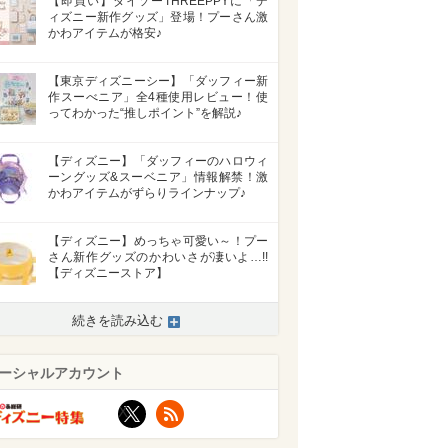
【即買い】ダイソーTHREEPPYに「デ
ィズニー新作グッズ」登場！プーさん激
かわアイテムが格安♪
【東京ディズニーシー】「ダッフィー新
作スーべニア」全4種使用レビュー！使
ってわかった“推しポイント”を解説♪
【ディズニー】「ダッフィーのハロウィ
ーングッズ&スーベニア」情報解禁！激
かわアイテムがずらりラインナップ♪
【ディズニー】めっちゃ可愛い～！プー
さん新作グッズのかわいさが凄いよ…!!
【ディズニーストア】
続きを読み込む
ーシャルアカウント
X
RSS