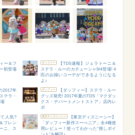
ィー＆フ
【TDS速報】ジェラトーニ＆
ダッフィー
ー初登場
ステラ・ルーのカチューシャ9/4登場! 4
匹のお揃いコーデができるようになる
よ♪
2017年
【ダッフィー】ステラ・ルー
ダッフィー
 ステラ・
グッズ発売! 2017年夏のTDS「マクダッ
登場
クス・デパートメントストア」店内レ
ポ
て人気?
【東京ディズニーシー】
東京ディズニーシー
＆フレン
「ダッフィー新作スーべニア」全4種使
ーニ、ス
用レビュー！使ってわかった“推しポイ
ント”を解説♪