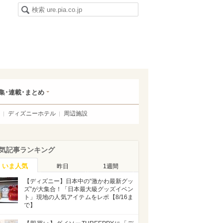
集･連載･まとめ
ディズニーホテル
周辺施設
気記事ランキング
いま人気
昨日
1週間
【ディズニー】日本中の“激かわ最新グッ
ズ”が大集合！「日本最大級グッズイベン
ト」現地の人気アイテムをレポ【8/16ま
で】