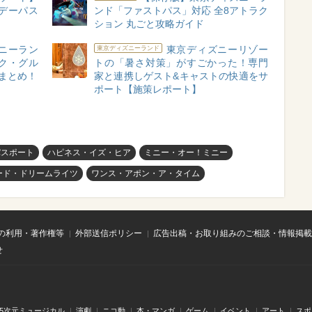
クデーパス
ンド「ファストパス」対応 全8アトラク
ション 丸ごと攻略ガイド
ニーラン
東京ディズニーリゾー
東京ディズニーランド
ク・グル
トの「暑さ対策」がすごかった！専門
総まとめ！
家と連携しゲスト&キャストの快適をサ
ポート【施策レポート】
パスポート
ハピネス・イズ・ヒア
ミニー・オー！ミニー
ード・ドリームライツ
ワンス・アポン・ア・タイム
の利用・著作権等
外部送信ポリシー
広告出稿・お取り組みのご相談・情報掲載
せ
.5次元ミュージカル
演劇
ニコ動
本・マンガ
ゲーム
イベント
アート
スポ