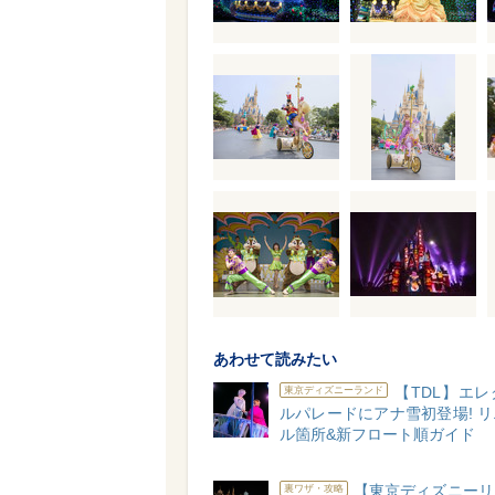
あわせて読みたい
【TDL】エ
東京ディズニーランド
ルパレードにアナ雪初登場! 
ル箇所&新フロート順ガイド
【東京ディズニーリ
裏ワザ・攻略