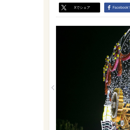
Xでシェア
Faceboo
<