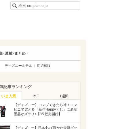
集･連載･まとめ
ディズニーホテル
周辺施設
気記事ランキング
いま人気
昨日
1週間
【ディズニー】コンプできたら神！コン
ビニで買える「新作Happyくじ」に豪華
景品がズラリ♪【8/7販売開始】
【ディズニー】日本中の“激かわ最新グッ