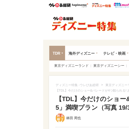
ウレぴあ総研
ハピママ*
ウレぴあ
ディ
TDR
海外ディズニー
テレビ・映画
東京ディズニーランド
東京ディズニーシー
>
ディズニー特集 -ウレぴあ総研
東京ディズニー
【TDL】今だけのショー&パレードが4つ観られる!
【TDL】今だけのショー
5」満喫プラン（写真 19/
林田 周也