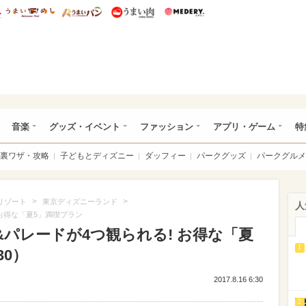
総研 ディズニー特集
mimot.
うまいめし
うまいパン
うまい肉
Medery.
ズニー特集 -ウレぴあ総研
音楽
グッズ・イベント
ファッション
アプリ・ゲーム
特
裏ワザ・攻略
子どもとディズニー
ダッフィー
パークグッズ
パークグルメ
>
>
リゾート
東京ディズニーランド
人
 お得な「夏5」満喫プラン
&パレードが4つ観られる! お得な「夏
1
30）
2017.8.16 6:30
2