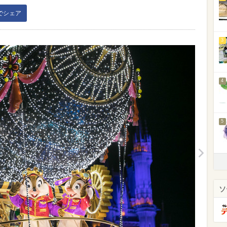
kでシェア
3
4
5
ソ