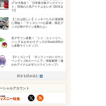
ズ”が大集合！「日本最大級グッズイベン
ト」現地の人気アイテムをレポ【8/16ま
で】
【これは欲しい】ミッキーたちが道頓堀
に降臨！「ディズニー×心斎橋」限定グ
ッズが神デザイン多数だよ♪
良デザイン多数！「トイ・ストーリー」
バッグ＆お出かけグッズがillusie300か
ら多数ラインナップ♪
【ディズニー】「ダッフィーのハロウィ
ーングッズ&スーベニア」情報解禁！激
かわアイテムがずらりラインナップ♪
>
続きを読み込む
ーシャルアカウント
X
RSS