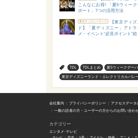
こんなにお得! 「夏5ウィー
ポート」7つの活用方法
【東京ディズ
東京ディズニーランド
ド】「夏ディズニー」アトラ
メ・イベント“必見ポイント”
>
TDL
TDLまとめ
夏5ウィークデー
東京ディズニーランド・エレクトリカルパレ
会社案内
プライバシーポリシー
アクセスデータ
一般の読者の方・ユーザーの方からのお問い合わ
カテゴリー
エンタメ･テレビ
テレビ
音楽
V系
アイドル
映画
アニメ
2