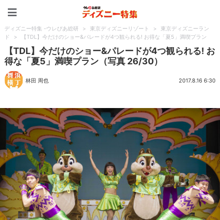
ディズニー特集 -ウレぴあ
ディズニー特集 -ウレぴあ総研
>
東京ディズニーリゾート
>
東京ディズニーラン
ド
>
【TDL】今だけのショー&パレードが4つ観られる! お得な「夏5」満喫プラン
【TDL】今だけのショー&パレードが4つ観られる! お
得な「夏5」満喫プラン（写真 26/30）
林田 周也
2017.8.16 6:30