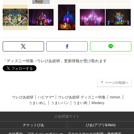
「ディズニー特集 -ウレぴあ総研」更新情報が受け取れます
ページの先頭へ
ウレぴあ総研
|
ハピママ*
|
ウレぴあ総研 ディズニー特集
|
mimot.
|
うまいめし
|
うまいパン
|
うまい肉
|
Medery.
ぴあ関連サイト
チケットぴあ
ぴあ(アプリ&Web)
会社案内
プライバシーポリシー
アクセスデータの利用・著作権等