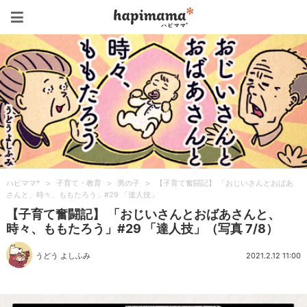
ハピママ*
ハピママ*
>
子育て・教育
>
男の子
>
【子育て奮闘記】 「おじいさんとおばあ
さんと、時々、ももたろう」#29 「達人技」
【子育て奮闘記】 「おじいさんとおばあさんと、
時々、ももたろう」#29 「達人技」（写真 7/8）
うどう よしふみ
2021.2.12 11:00