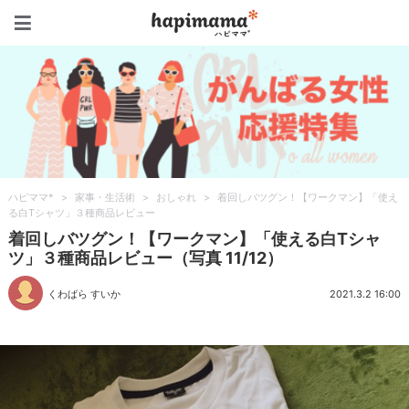
ハピママ*
ハピママ*
>
家事・生活術
>
おしゃれ
>
着回しバツグン！【ワークマン】「使え
る白Tシャツ」３種商品レビュー
着回しバツグン！【ワークマン】「使える白Tシャ
ツ」３種商品レビュー（写真 11/12）
くわばら すいか
2021.3.2 16:00