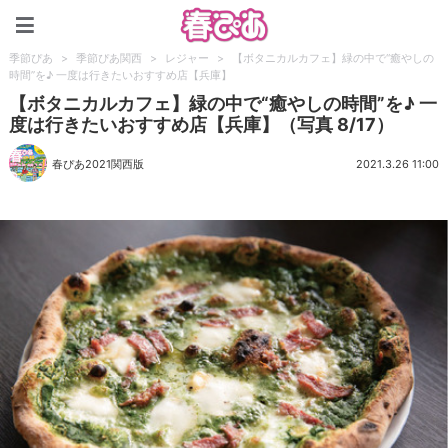
春ぴあ
季節ぴあ
>
季節ぴあ関西
>
レジャー
>
【ボタニカルカフェ】緑の中で“癒やしの
時間”を♪ 一度は行きたいおすすめ店【兵庫】
【ボタニカルカフェ】緑の中で“癒やしの時間”を♪ 一
度は行きたいおすすめ店【兵庫】（写真 8/17）
春ぴあ2021関西版
2021.3.26 11:00