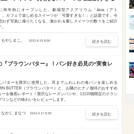
に昨年秋にオープンした、劇場型アクアリウム「átoa（アト
」。カフェで楽しめるスイーツが「可愛すぎる！」と話題です。今
思わず写真に撮りたくなる、激かわ＆癒しスイーツの数々をご紹介
す。
もやしまこ。
2022.6.15 9:00
続きを読む
の『ブラウンバター』！パン好き必見の“実食レ
しバターを贅沢に使用した、耳までふわふわの食パンを楽しめる
OWN BUTTER（ブラウンバター）と、お隣のヒナノ珈琲のおすすめ
ューを徹底レポート！贅沢なレーズンパンや、1日10個限定のクラシ
プリンなどの味わいをレビューします。
なかじ まなつ
2022.4.17 6:30
続きを読む