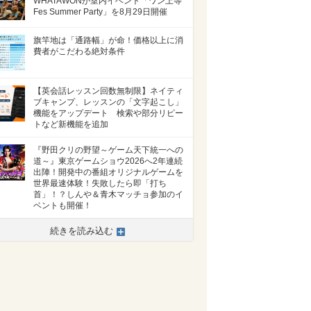
WHATAWONが室内イベント「ワン上等
Fes Summer Party」を8月29日開催
旗竿地は「通路幅」が命！価格以上に消
費者がこだわる絶対条件
【英会話レッスン回数無制限】ネイティ
ブキャンプ、レッスンの「文字起こし」
機能をアップデート 検索や部分リピー
トなど新機能を追加
『野田クリの野望～ゲーム天下統一への
道～』東京ゲームショウ2026へ2年連続
出陣！開発中の番組オリジナルゲームを
世界最速体験！失敗したら即「打ち
首」！？しんや＆青木マッチョ参加のイ
ベントも開催！
続きを読み込む