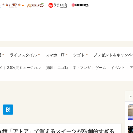
総研 ディズニー特集
mimot.
うまいめし
うまいパン
うまい肉
Medery.
ぴあ総研（うれぴあ）
愛
ライフスタイル
スマホ・IT
シゴト
プレゼント＆キャンペ
メ
2.5次元ミュージカル
演劇
ニコ動
本・マンガ
ゲーム
イベント
ト
族館「アトア」で買えるスイーツが独創的すぎる