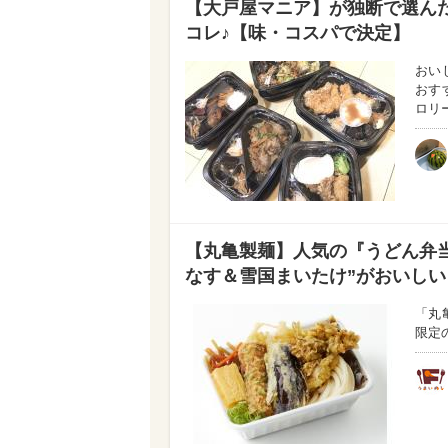
【大戸屋マニア】が独断で選んだ
コレ♪【味・コスパで決定】
おい
おす
ロリ
【丸亀製麺】人気の『うどん弁当
なす＆雪国まいたけ”がおいしい
「丸
限定