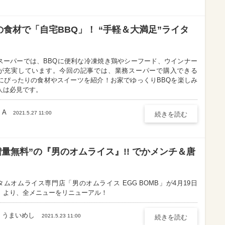
食材で「自宅BBQ」！ “手軽＆大満足”ライタ
スーパーでは、BBQに便利な冷凍焼き鶏やシーフード、ウインナー
が充実しています。今回の記事では、業務スーパーで購入できる
Qにぴったりの食材やスイーツを紹介！お家でゆっくりBBQを楽しみ
人は必見です。
A
2021.5.27 11:00
続きを読む
増量無料”の『男のオムライス』!! でかメンチ＆唐
タムオムライス専門店「男のオムライス EGG BOMB」が4月19日
）より、全メニューをリニューアル！
うまいめし
2021.5.23 11:00
続きを読む