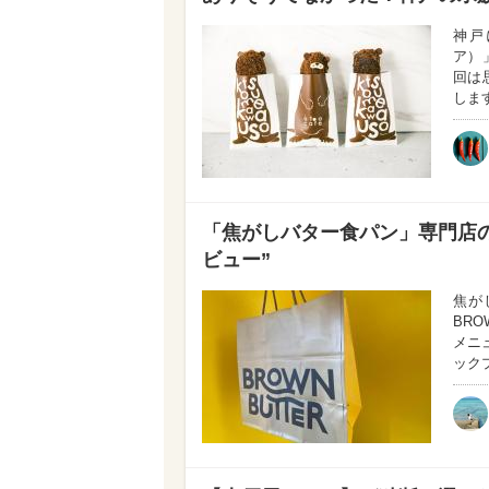
神戸
ア）
回は
しま
「焦がしバター食パン」専門店
ビュー”
焦が
BR
メニ
ック