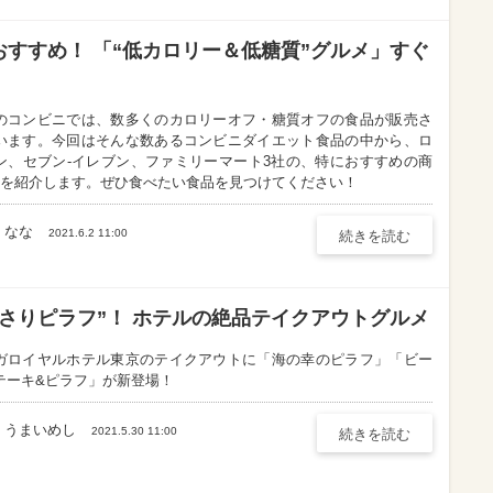
すすめ！ 「“低カロリー＆低糖質”グルメ」すぐ
のコンビニでは、数多くのカロリーオフ・糖質オフの食品が販売さ
います。今回はそんな数あるコンビニダイエット食品の中から、ロ
ン、セブン‐イレブン、ファミリーマート3社の、特におすすめの商
選を紹介します。ぜひ食べたい食品を見つけてください！
なな
2021.6.2 11:00
続きを読む
さりピラフ”！ ホテルの絶品テイクアウトグルメ
ガロイヤルホテル東京のテイクアウトに「海の幸のピラフ」「ビー
テーキ&ピラフ」が新登場！
うまいめし
2021.5.30 11:00
続きを読む