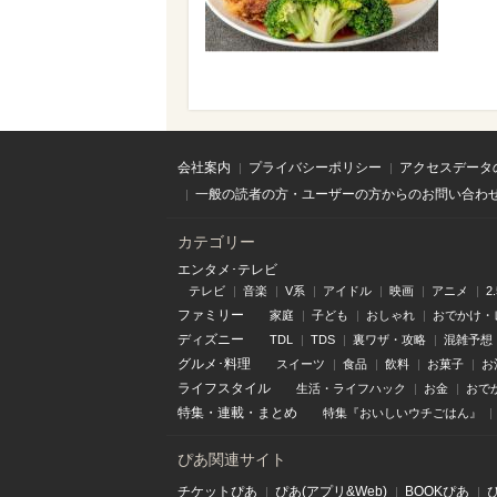
会社案内
プライバシーポリシー
アクセスデータ
一般の読者の方・ユーザーの方からのお問い合わ
カテゴリー
エンタメ･テレビ
テレビ
音楽
V系
アイドル
映画
アニメ
2
ファミリー
家庭
子ども
おしゃれ
おでかけ・
ディズニー
TDL
TDS
裏ワザ・攻略
混雑予想
グルメ･料理
スイーツ
食品
飲料
お菓子
お
ライフスタイル
生活・ライフハック
お金
おで
特集
・
連載
・
まとめ
特集『おいしいウチごはん』
ぴあ関連サイト
チケットぴあ
ぴあ(アプリ&Web)
BOOKぴあ