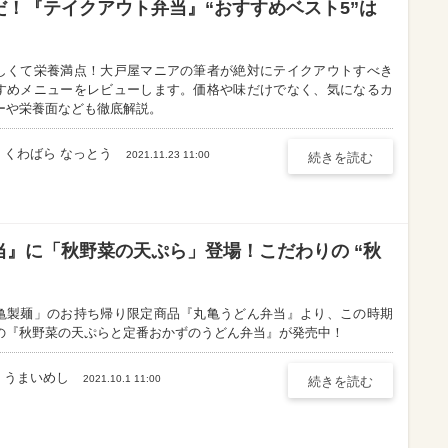
！『テイクアウト弁当』“おすすめベスト5”は
しくて栄養満点！大戸屋マニアの筆者が絶対にテイクアウトすべき
すめメニューをレビューします。価格や味だけでなく、気になるカ
ーや栄養面なども徹底解説。
くわばら なっとう
2021.11.23 11:00
続きを読む
』に「秋野菜の天ぷら」登場！こだわりの “秋
亀製麺」のお持ち帰り限定商品『丸亀うどん弁当』より、この時期
の『秋野菜の天ぷらと定番おかずのうどん弁当』が発売中！
うまいめし
2021.10.1 11:00
続きを読む