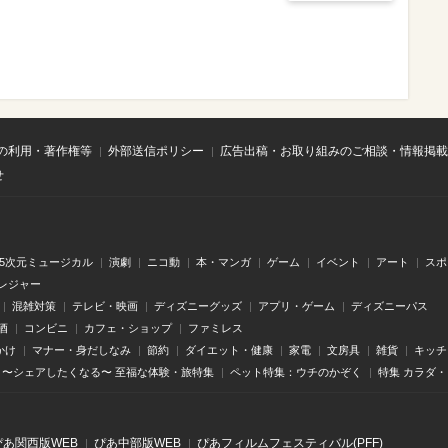
の利用・著作権等
外部送信ポリシー
広告出稿・お取り組みのご相談・情報掲載
せ
.5次元ミュージカル
演劇
ニコ動
本・マンガ
ゲーム
イベント
アート
スポ
レジャー
混雑対策
テレビ・映画
ディズニーグッズ
アプリ・ゲーム
ディズニーパス
酒
コンビニ
カフェ・ショップ
ファミレス
かけ
マナー・身だしなみ
節約
ダイエット・健康
家電
文房具
雑貨
キッチ
〜シェアしたくなる〜 至福な体験・旅特集
ペット特集：ウチのかぞく
特集 カラダ
ぴあ関⻄版WEB
ぴあ中部版WEB
ぴあフィルムフェスティバル(PFF)