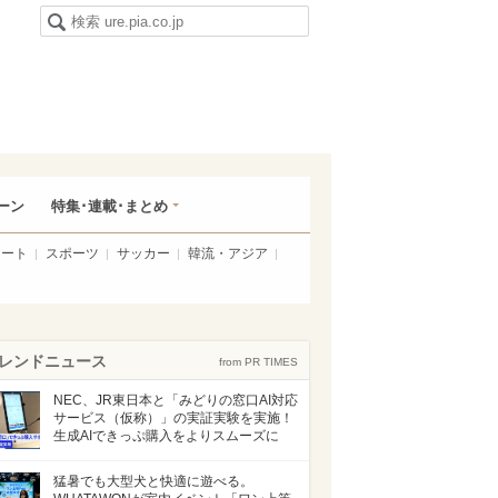
ーン
特集･連載･まとめ
アート
スポーツ
サッカー
韓流・アジア
レンドニュース
from PR TIMES
NEC、JR東日本と「みどりの窓口AI対応
サービス（仮称）」の実証実験を実施！
生成AIできっぷ購入をよりスムーズに
猛暑でも大型犬と快適に遊べる。