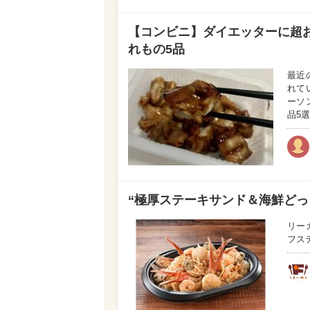
【コンビニ】ダイエッターに超お
れもの5品
最近
れて
ーソ
品5
“極厚ステーキサンド＆海鮮どっ
リー
フス