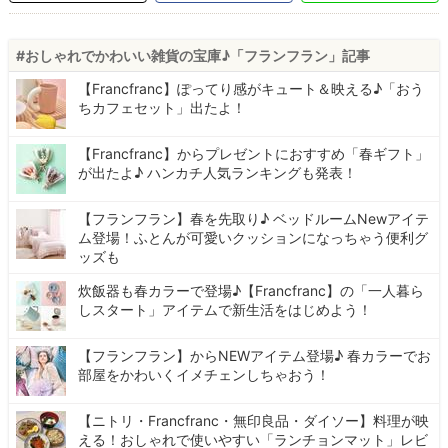
#おしゃれでかわいい雑貨の宝庫♪「フランフラン」記事
【Francfranc】ぽってり感がキュート＆映える♪「おう
ちカフェセット」出たよ！
【Francfranc】からプレゼントにおすすめ「春ギフト」
が出たよ♪ ハンカチ人気ランキングも発表！
【フランフラン】春を先取り♪ ベッドルームNewアイテ
ム登場！ふとんが可愛いクッションになっちゃう便利グ
ッズも
炊飯器も春カラーで登場♪【Francfranc】の「一人暮ら
しスタート」アイテムで新生活をはじめよう！
【フランフラン】からNEWアイテム登場♪ 春カラーでお
部屋をかわいくイメチェンしちゃおう！
【ニトリ・Francfranc・無印良品・ダイソー】料理が映
える！おしゃれで使いやすい「ランチョンマット」レビ