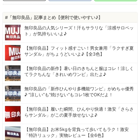
#「無印良品」記事まとめ【便利で使いやすい♪】
無印良品の人気シリーズ！汗もサラリな「涼感サロペッ
ト」が気持ちいいよ♪
【無印良品】フィット感すごい！男女兼用「ラクすぎ夏
サンダル」がちょうどいいよ♪【全3色】
【無印良品の新作】暑い日のきちんと服はコレ！涼しく
てラクちんな「きれいめワンピ」出たよ♪
無印良品の「新作ひんやり多機能ワンピ」がめちゃ優秀
♪ “涼しい”も“焼けない”もコレ1枚でOKだよ！
【無印良品】履いた瞬間、ひんやり快適！激安「さらさ
らサンダル」がこの夏手放せないよ♪
【無印良品】お米5kgを背負って歩いてもラク！激安
「特許リュック」実物レビュー【全6色】