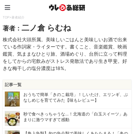
ウレぴあ総研（うれぴあ）
TOP
>
著者紹介
二ノ倉 らむね
著者：
株式会社大頭所属。美味しいごはんと美味しいお酒で出来
ている作詞家・ライターです。書くこと、音楽鑑賞、映画
鑑賞、気ままなひとり旅、酒場めぐり、台所に立って料理
をしてからの宅飲みがストレス発散法であり生き甲斐。好
きな梅干しの塩分濃度は18%。
記事一覧
おうちで簡単「きのこ栽培」！しいたけ、エリンギ、ぶ
なしめじを育ててみた【味もレビュー】
秒で食べきっちゃうな…！北海道の「白玉スイーツ」あ
まりに激ウマすぎて感動
【角上魚類】旬の魚介類で美味しくあたたまる！「冬の