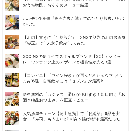
おうち晩酌」おすすめメニュー厳選
ホルモン10円!!『高円寺肉合戦』でのひとり焼肉がヤバ
かった
【寿司】驚きの「価格設定」！SNSで話題の寿司居酒屋
『杉玉』で“1人女子飲み”してみた
3COINSの新ライフスタイルブランド【3C】がオシャ
レ！ワンランク上のデザインと機能性が光る3選
【コンビニ】「ワイン好き」が選んだめちゃウマ“おつ
まみ”6選！自宅飲みには『セブン』が最高♪
送料無料の『カクヤス』通販が便利すぎ！即日届く「お
酒＆絶品おつまみ」を正直レビュー
人気魚屋チェーン【角上魚類】で『お総菜』6品を実
食！「寿司」もうまいが"刺身＆揚げ物"も最高だった