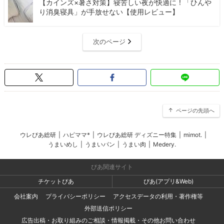
【カインズ×暑さ対策】寝苦しい夜が快適に！「ひんや
り消臭寝具」が手放せない【使用レビュー】
次のページ
ページの先頭へ
ウレぴあ総研
|
ハピママ*
|
ウレぴあ総研 ディズニー特集
|
mimot.
|
うまいめし
|
うまいパン
|
うまい肉
|
Medery.
ぴあ関連サイト
チケットぴあ
ぴあ(アプリ&Web)
会社案内
プライバシーポリシー
アクセスデータの利用・著作権等
外部送信ポリシー
広告出稿・お取り組みのご相談・情報掲載・その他お問い合わせ