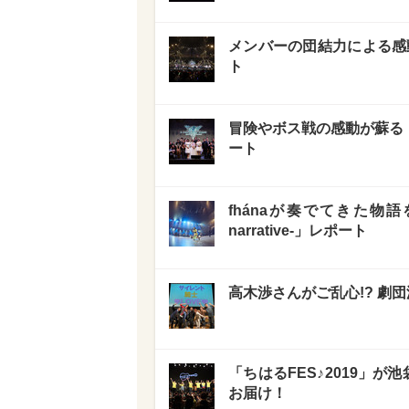
メンバーの団結力による感動の
ト
冒険やボス戦の感動が蘇る！アナ
ート
fhánaが奏でてきた物語を追体験
narrative-」レポート
高木渉さんがご乱心!? 劇
「ちはるFES♪2019」が池
お届け！