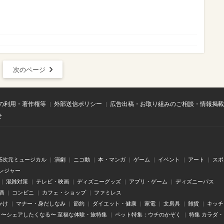
次のページ
の利用・著作権等
外部送信ポリシー
広告出稿・お取り組みのご相談・情報掲載
せ
.5次元ミュージカル
演劇
ニコ動
本・マンガ
ゲーム
イベント
アート
スポ
レジャー
混雑対策
テレビ・映画
ディズニーグッズ
アプリ・ゲーム
ディズニーパス
酒
コンビニ
カフェ・ショップ
ファミレス
かけ
マナー・身だしなみ
節約
ダイエット・健康
家電
文房具
雑貨
キッチ
〜シェアしたくなる〜 至福な体験・旅特集
ペット特集：ウチのかぞく
特集 カラダ