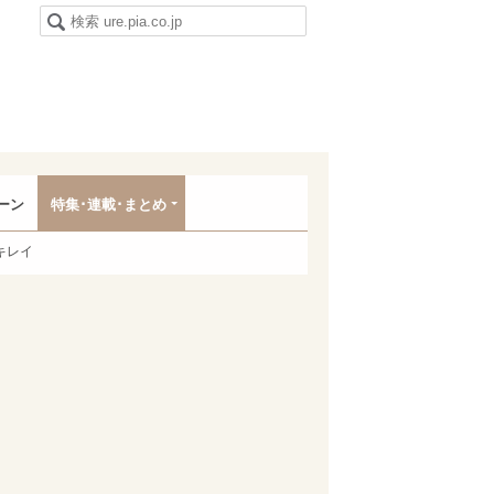
ーン
特集･連載･まとめ
キレイ