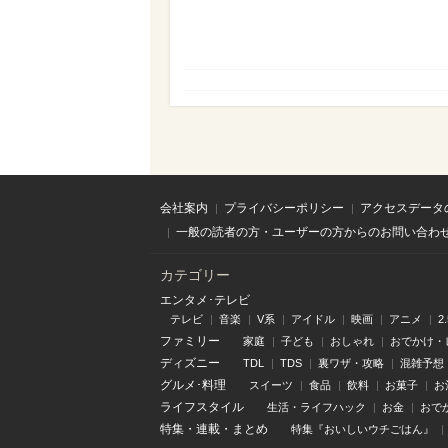
会社案内
プライバシーポリシー
アクセスデータ
一般の読者の方・ユーザーの方からのお問い合わ
カテゴリー
エンタメ･テレビ
テレビ
音楽
V系
アイドル
映画
アニメ
2
ファミリー
家庭
子ども
おしゃれ
おでかけ・
ディズニー
TDL
TDS
裏ワザ・攻略
混雑予想
グルメ･料理
スイーツ
食品
飲料
お菓子
お
ライフスタイル
生活・ライフハック
お金
おで
特集
・
連載
・
まとめ
特集『おいしいウチごはん』