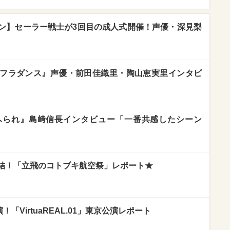
ン】セーラー戦士が3回目の成人式開催！声優・深見梨
フラダンス』声優・前田佳織里・陶山恵実里インタビ
ふられ』島﨑信長インタビュー「一番共感したシーン
結！「立飛のコトブキ航空祭」レポート★
！「VirtuaREAL.01」東京公演レポート