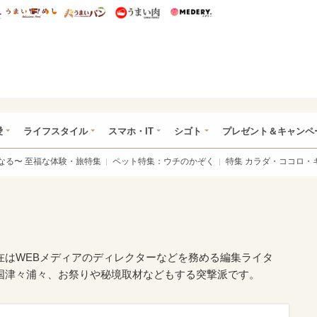
総研 ディズニー特集
mimot.
うまいめし
うまいパン
うまい肉
Medery.
ぴあ総研（うれぴあ）
愛
ライフスタイル
スマホ・IT
シゴト
プレゼント＆キャンペ
なる〜 至福な体験・旅特集
ペット特集：ウチのかぞく
特集 カラダ・ココロ・
在はWEBメディアのディレクターなどを務める編集ライタ
国津々浦々、お祭りや秘境取材などもする突撃派です。