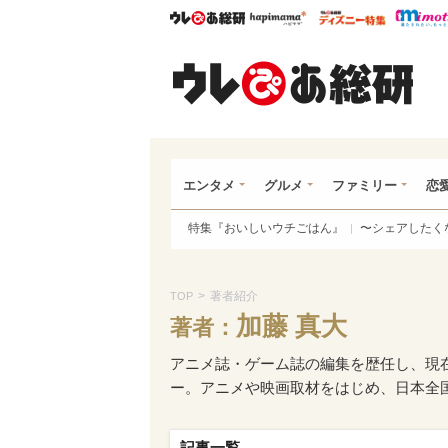
ウレぴあ総研
ハピママ*
ウレぴあ
ウレ
エンタメ
グルメ
ファミリー
恋
特集『おいしいウチごはん』
〜シェアしたく
>
著者紹介
TOP
加藤 真大
著者：
アニメ誌・ゲーム誌の編集を歴任し、現
ー。アニメや映画取材をはじめ、日本全
記事一覧