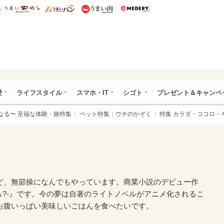
総研 ディズニー特集
mimot.
うまいめし
うまいパン
うまい肉
Medery.
ぴあ総研（うれぴあ）
愛
ライフスタイル
スマホ・IT
シゴト
プレゼント＆キャンペ
なる〜 至福な体験・旅特集
ペット特集：ウチのかぞく
特集 カラダ・ココロ・
ど、無節操になんでもやっています。商業小説のデビュー作
から?-』です。今の夢は自著のライトノベルがアニメ化されるこ
お腹いっぱい美味しいごはんを食べたいです。