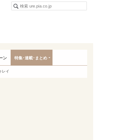
ーン
特集･連載･まとめ
キレイ