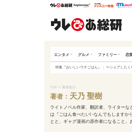
ウレぴあ総研
ハピママ*
ウレぴあ
ウレ
エンタメ
グルメ
ファミリー
恋
特集『おいしいウチごはん』
〜シェアしたく
>
著者紹介
TOP
天乃 聖樹
著者：
ライトノベル作家、翻訳者、ライターな
は『ごはん食べたい! -なんでもします
とと、ギャグ漫画の原作者になること。