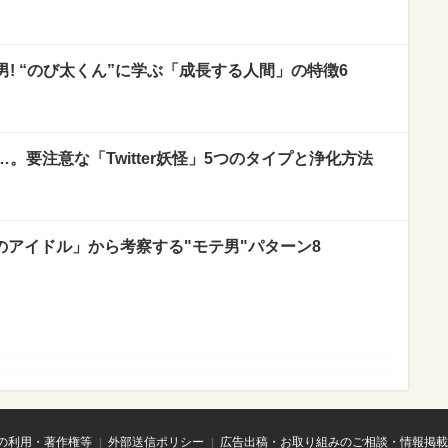
! “のび太くん”に学ぶ「成長する人間」の特徴6
。要注意な「Twitter妖怪」5つのタイプと浄化方法
のアイドル」から考察する"モテ男"パターン8
の利用・著作権等
外部送信ポリシー
広告出稿・お取り組みのご相談・情報掲載