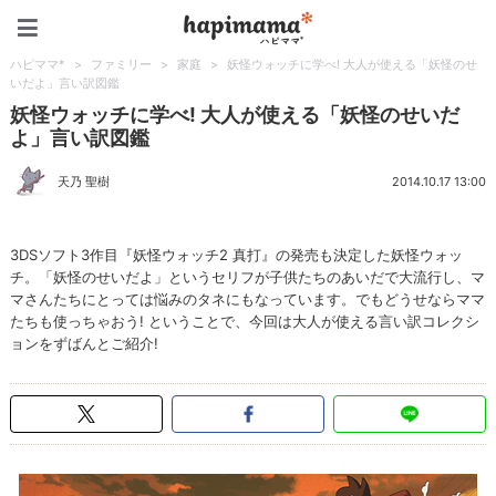
ハピママ*
ハピママ*
>
ファミリー
>
家庭
>
妖怪ウォッチに学べ! 大人が使える「妖怪のせ
いだよ」言い訳図鑑
妖怪ウォッチに学べ! 大人が使える「妖怪のせいだ
よ」言い訳図鑑
天乃 聖樹
2014.10.17 13:00
3DSソフト3作目『妖怪ウォッチ2 真打』の発売も決定した妖怪ウォッ
チ。「妖怪のせいだよ」というセリフが子供たちのあいだで大流行し、マ
マさんたちにとっては悩みのタネにもなっています。でもどうせならママ
たちも使っちゃおう! ということで、今回は大人が使える言い訳コレクシ
ョンをずばんとご紹介!