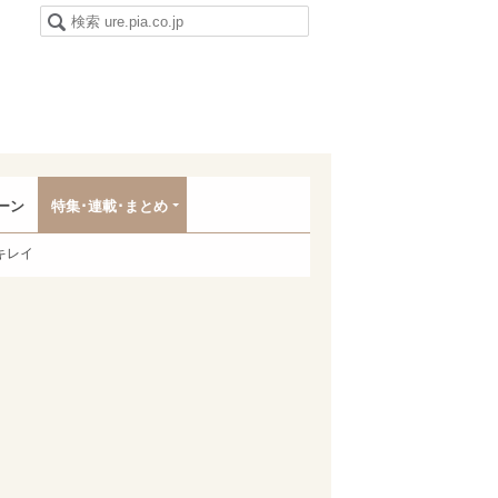
ーン
特集･連載･まとめ
キレイ