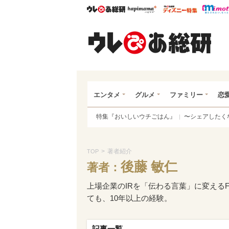
ウレぴあ総研
ハピママ*
ウレぴあ
ウレ
エンタメ
グルメ
ファミリー
恋
特集『おいしいウチごはん』
〜シェアしたく
>
著者紹介
TOP
後藤 敏仁
著者：
上場企業のIRを「伝わる言葉」に変えるF
ても、10年以上の経験。
記事一覧