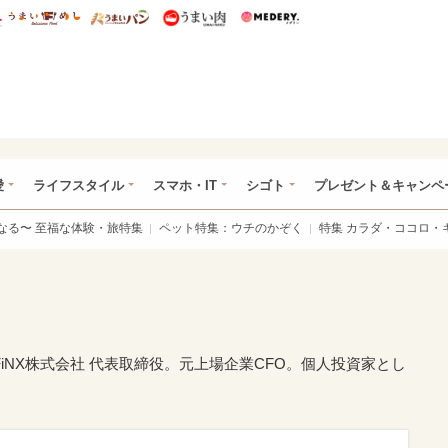
総研 ディズニー特集
mimot.
うまいめし
うまいパン
うまい肉
Medery.
ぴあ総研（うれぴあ）
愛
ライフスタイル
スマホ・IT
シゴト
プレゼント＆キャンペ
なる〜 至福な体験・旅特集
ペット特集：ウチのかぞく
特集 カラダ・ココロ・
iNX株式会社 代表取締役。元上場企業CFO。個人投資家とし